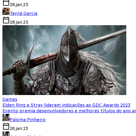
28.jan.25
Tayná Garcia
28.jan.25
Games
Elden Ring e Stray lideram indicações ao GDC Awards 2023
Evento premia desenvolvedores e melhores títulos do ano a
Paloma Pinheiro
26.jan.23