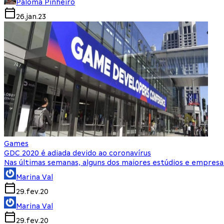
Paloma Pinheiro
26.jan.23
Games
GDC 2020 é adiada devido ao coronavírus
Nas últimas semanas, alguns dos maiores estúdios e empres
Marina Val
29.fev.20
Marina Val
29.fev.20