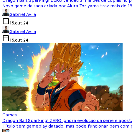
Dragon Ball: Sparking! ZERO vendeu 3 milhões de cópias no p
Novo game da saga criada por Akira Toriyama traz mais de 1
Gabriel Avila
15.out.24
Gabriel Avila
15.out.24
Games
Dragon Ball Sparking! ZERO ignora evolução da série e apost
Título tem gameplay datado, mas pode funcionar bem com p