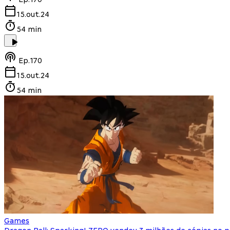
15.out.24
54 min
Ep.
170
15.out.24
54 min
Games