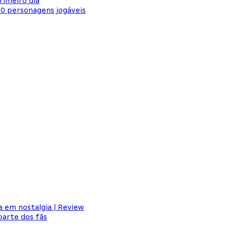
rimeiro dia
80 personagens jogáveis
a em nostalgia | Review
arte dos fãs