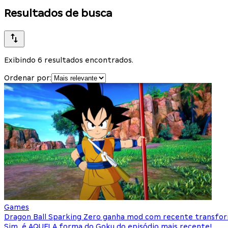
Resultados de busca
Exibindo 6 resultados encontrados.
Ordenar por:
Games
Dragon Ball Sparking Zero ganha mod com recente transfo
Sim, é AQUELA forma do Goku do episódio mais recente!