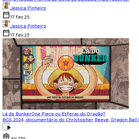
Jessica Pinheiro
17.fev.25
Jessica Pinheiro
17.fev.25
Lá do Bunker
One Piece ou Esferas do Dragão?
BGS 2024, documentário do Christopher Reeve, Dragon Ball
Ep.
170