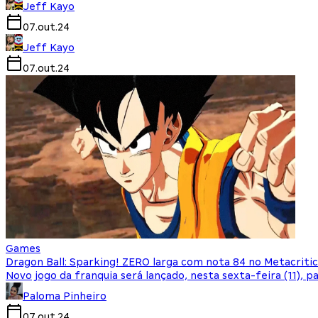
Jeff Kayo
07.out.24
Jeff Kayo
07.out.24
Games
Dragon Ball: Sparking! ZERO larga com nota 84 no Metacritic
Novo jogo da franquia será lançado, nesta sexta-feira (11), p
Paloma Pinheiro
07.out.24