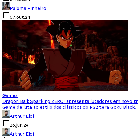
Paloma Pinheiro
07.out.24
Games
Dragon Ball: Sparking ZERO! apresenta lutadores em novo tr
Game de luta ao estilo dos clássicos do PS2 terá Goku Black,
Arthur Eloi
26.jun.24
Arthur Eloi