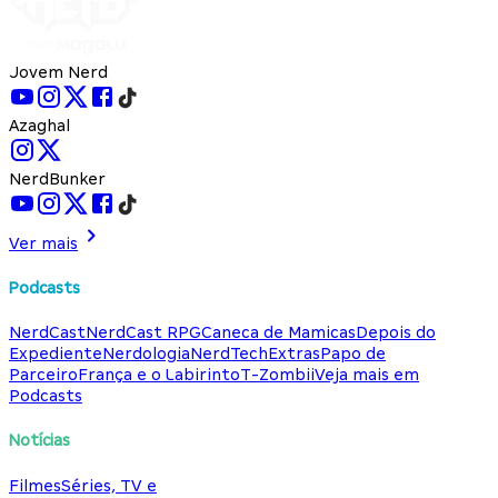
Jovem Nerd
Azaghal
NerdBunker
Ver mais
Podcasts
NerdCast
NerdCast RPG
Caneca de Mamicas
Depois do
Expediente
Nerdologia
NerdTech
Extras
Papo de
Parceiro
França e o Labirinto
T-Zombii
Veja mais em
Podcasts
Notícias
Filmes
Séries, TV e