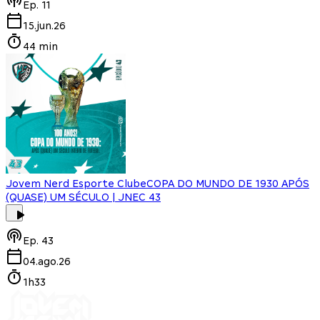
Ep.
11
15.jun.26
44 min
Jovem Nerd Esporte Clube
COPA DO MUNDO DE 1930 APÓS
(QUASE) UM SÉCULO | JNEC 43
Ep.
43
04.ago.26
1h33