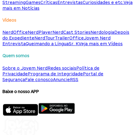
Streaming
Games
Críticas
Entrevistas
Curiosidades e etc.
Veja
mais em Notícias
Vídeos
NerdOffice
NerdPlayer
NerdCast Stories
Nerdologia
Depois
do Expediente
NerdTour
TrailerOffice
Jovem Nerd
Entrevista
Queimando a Língua
Sr. K
Veja mais em Vídeos
Quem somos
Sobre o Jovem Nerd
Redes sociais
Política de
Privacidade
Programa de Integridade
Portal de
Segurança
Fale conosco
Anuncie
RSS
Baixe o nosso APP