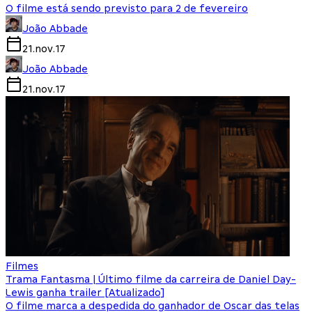
O filme está sendo previsto para 2 de fevereiro
João Abbade
21.nov.17
João Abbade
21.nov.17
Filmes
Trama Fantasma | Último filme da carreira de Daniel Day-
Lewis ganha trailer [Atualizado]
O filme marca a despedida do ganhador de Oscar das telas