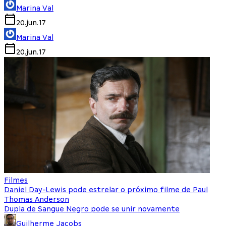
Marina Val
20.jun.17
Marina Val
20.jun.17
Filmes
Daniel Day-Lewis pode estrelar o próximo filme de Paul
Thomas Anderson
Dupla de Sangue Negro pode se unir novamente
Guilherme Jacobs