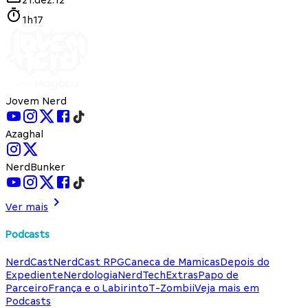
1h17
Jovem Nerd
Azaghal
NerdBunker
Ver mais
Podcasts
NerdCast
NerdCast RPG
Caneca de Mamicas
Depois do
Expediente
Nerdologia
NerdTech
Extras
Papo de
Parceiro
França e o Labirinto
T-Zombii
Veja mais em
Podcasts