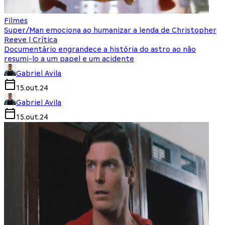
Filmes
Super/Man emociona ao humanizar a lenda de Christopher
Reeve | Crítica
Documentário engrandece a história do astro ao não
resumi-lo a um papel e um acidente
Gabriel Avila
15.out.24
Gabriel Avila
15.out.24