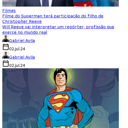
Filmes
Filme do Superman terá participação do filho de
Christopher Reeve
Will Reeve vai interpretar um repórter, profissão que
exerce no mundo real
Gabriel Avila
02.jul.24
Gabriel Avila
02.jul.24