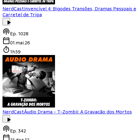
NerdCast
Invencível 4: Bigodes Transões, Dramas Pessoais e
Carretel de Tripa
Ep.
1028
01.mai.26
1h59
NerdCast
Áudio Drama - T-Zombii: A Gravação dos Mortos
Ep.
342
21.dez.12