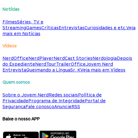
Notícias
Filmes
Séries, TV e
Streaming
Games
Críticas
Entrevistas
Curiosidades e etc.
Veja
mais em Notícias
Vídeos
NerdOffice
NerdPlayer
NerdCast Stories
Nerdologia
Depois
do Expediente
NerdTour
TrailerOffice
Jovem Nerd
Entrevista
Queimando a Língua
Sr. K
Veja mais em Vídeos
Quem somos
Sobre o Jovem Nerd
Redes sociais
Política de
Privacidade
Programa de Integridade
Portal de
Segurança
Fale conosco
Anuncie
RSS
Baixe o nosso APP