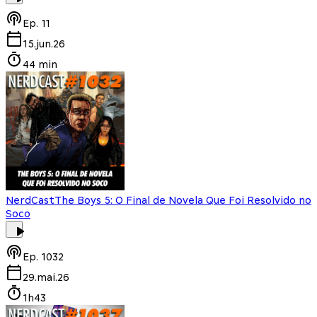
Ep.
11
15.jun.26
44 min
NerdCast
The Boys 5: O Final de Novela Que Foi Resolvido no
Soco
Ep.
1032
29.mai.26
1h43