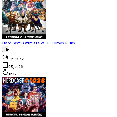
NerdCast
1 Otimista vs. 10 Filmes Ruins
Ep.
1037
03.jul.26
1h12