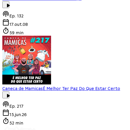
Ep.
132
17.out.08
59 min
Caneca de Mamicas
É Melhor Ter Paz Do Que Estar Certo
Ep.
217
15.jun.26
52 min