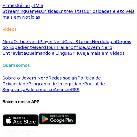
Filmes
Séries, TV e
Streaming
Games
Críticas
Entrevistas
Curiosidades e etc.
Veja
mais em Notícias
Vídeos
NerdOffice
NerdPlayer
NerdCast Stories
Nerdologia
Depois
do Expediente
NerdTour
TrailerOffice
Jovem Nerd
Entrevista
Queimando a Língua
Sr. K
Veja mais em Vídeos
Quem somos
Sobre o Jovem Nerd
Redes sociais
Política de
Privacidade
Programa de Integridade
Portal de
Segurança
Fale conosco
Anuncie
RSS
Baixe o nosso APP