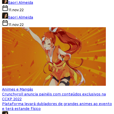
Saori Almeida
11.nov.22
Saori Almeida
11.nov.22
Animes e Mangás
Crunchyroll anuncia painéis com conteúdos exclusivos na
CCXP 2022
Plataforma levará dubladores de grandes animes ao evento
e terá estande físico