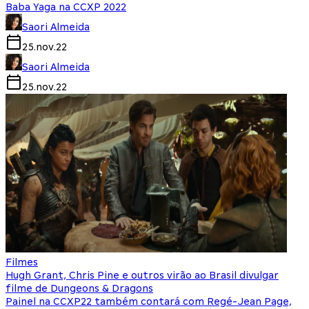
Baba Yaga na CCXP 2022
Saori Almeida
25.nov.22
Saori Almeida
25.nov.22
Filmes
Hugh Grant, Chris Pine e outros virão ao Brasil divulgar
filme de Dungeons & Dragons
Painel na CCXP22 também contará com Regé-Jean Page,