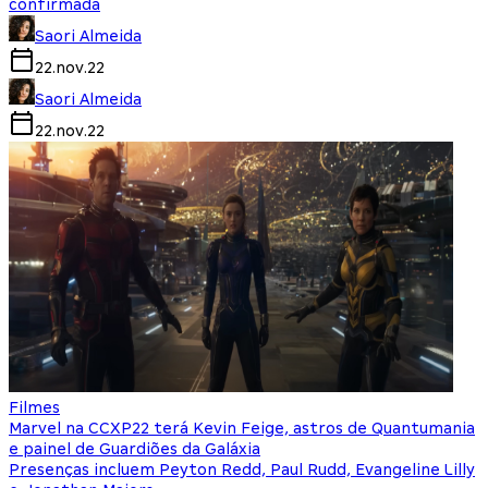
confirmada
Saori Almeida
22.nov.22
Saori Almeida
22.nov.22
Filmes
Marvel na CCXP22 terá Kevin Feige, astros de Quantumania
e painel de Guardiões da Galáxia
Presenças incluem Peyton Redd, Paul Rudd, Evangeline Lilly