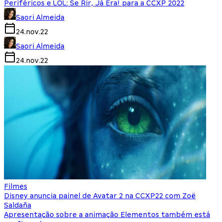
Periféricos e LOL: Se Rir, Já Era! para a CCXP 2022
Saori Almeida
24.nov.22
Saori Almeida
24.nov.22
Filmes
Disney anuncia painel de Avatar 2 na CCXP22 com Zoë
Saldaña
Apresentação sobre a animação Elementos também está