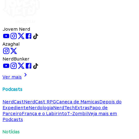
Jovem Nerd
Azaghal
NerdBunker
Ver mais
Podcasts
NerdCast
NerdCast RPG
Caneca de Mamicas
Depois do
Expediente
Nerdologia
NerdTech
Extras
Papo de
Parceiro
França e o Labirinto
T-Zombii
Veja mais em
Podcasts
Notícias