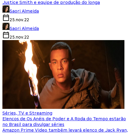
Justice Smith e equipe de produção do longa
Saori Almeida
25.nov.22
Saori Almeida
25.nov.22
Séries, TV e Streaming
Elencos de Os Anéis de Poder e A Roda do Tempo estarão
no Brasil para divulgar séries
Amazon Prime Video também levará elenco de Jack Ryan,