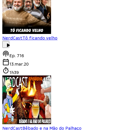
NerdCast
Tô ficando velho
Ep.
716
13.mar.20
1h39
NerdCast
Bêbado e na Mão do Palhaço