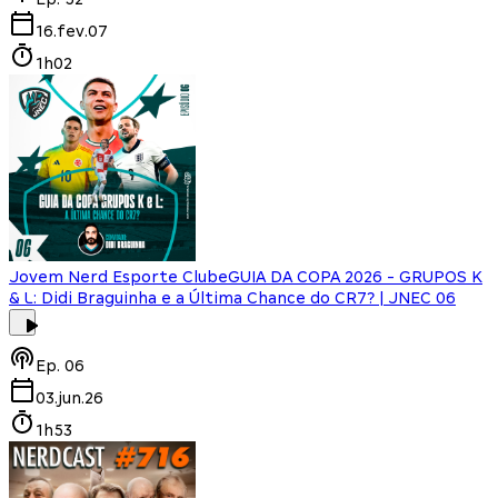
16.fev.07
1h02
Jovem Nerd Esporte Clube
GUIA DA COPA 2026 - GRUPOS K
& L: Didi Braguinha e a Última Chance do CR7? | JNEC 06
Ep.
06
03.jun.26
1h53