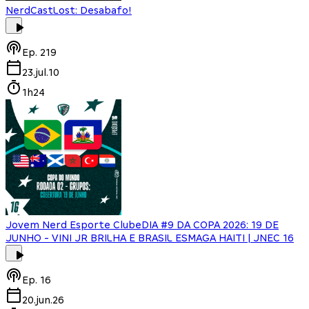
NerdCast
Lost: Desabafo!
Ep.
219
23.jul.10
1h24
Jovem Nerd Esporte Clube
DIA #9 DA COPA 2026: 19 DE
JUNHO - VINI JR BRILHA E BRASIL ESMAGA HAITI | JNEC 16
Ep.
16
20.jun.26