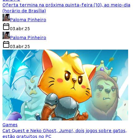
Oferta termina na próxima quinta-feira (10), ao meio-dia
(horário de Brasília)
Paloma Pinheiro
03.abr.25
Paloma Pinheiro
03.abr.25
Games
Cat Quest e Neko Ghost, Jump!, dois jogos sobre gatos,
estão gratuitos no PC