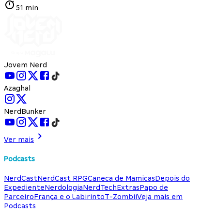
51 min
Jovem Nerd
Azaghal
NerdBunker
Ver mais
Podcasts
NerdCast
NerdCast RPG
Caneca de Mamicas
Depois do
Expediente
Nerdologia
NerdTech
Extras
Papo de
Parceiro
França e o Labirinto
T-Zombii
Veja mais em
Podcasts