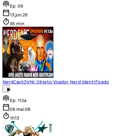
Ep.
09
13.jun.26
36 min
NerdCast
OVNI: Objeto Voador Nerd Identificado
Ep.
112a
09.mai.08
1h13