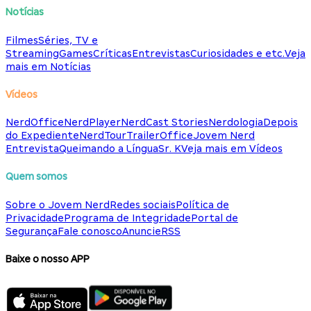
Notícias
Filmes
Séries, TV e
Streaming
Games
Críticas
Entrevistas
Curiosidades e etc.
Veja
mais em Notícias
Vídeos
NerdOffice
NerdPlayer
NerdCast Stories
Nerdologia
Depois
do Expediente
NerdTour
TrailerOffice
Jovem Nerd
Entrevista
Queimando a Língua
Sr. K
Veja mais em Vídeos
Quem somos
Sobre o Jovem Nerd
Redes sociais
Política de
Privacidade
Programa de Integridade
Portal de
Segurança
Fale conosco
Anuncie
RSS
Baixe o nosso APP