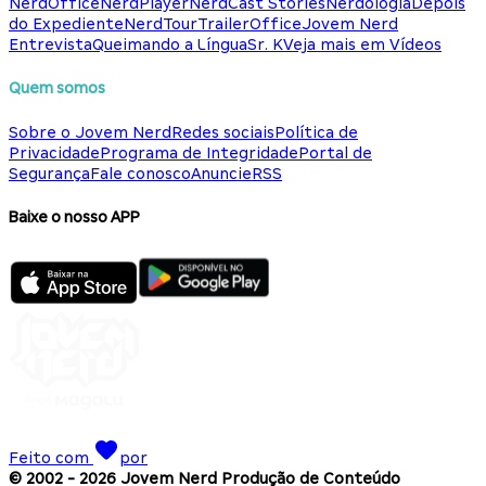
NerdOffice
NerdPlayer
NerdCast Stories
Nerdologia
Depois
do Expediente
NerdTour
TrailerOffice
Jovem Nerd
Entrevista
Queimando a Língua
Sr. K
Veja mais em Vídeos
Quem somos
Sobre o Jovem Nerd
Redes sociais
Política de
Privacidade
Programa de Integridade
Portal de
Segurança
Fale conosco
Anuncie
RSS
Baixe o nosso APP
Feito com
por
© 2002 -
2026
Jovem Nerd Produção de Conteúdo