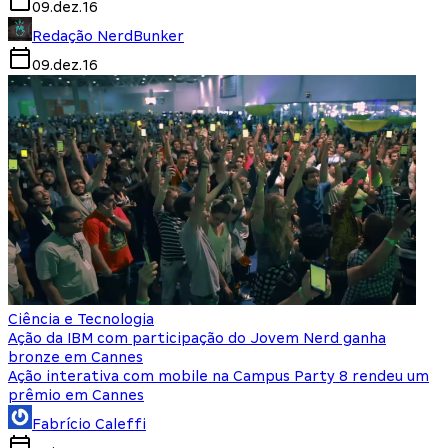
09.dez.16
Redação NerdBunker
09.dez.16
Ciência e Tecnologia
Ação da IBM com participação do Jovem Nerd ganha
bronze em Cannes
Ação interativa com mobile na Campus Party 8 rendeu um
prêmio em Cannes
Fabrício Caleffi