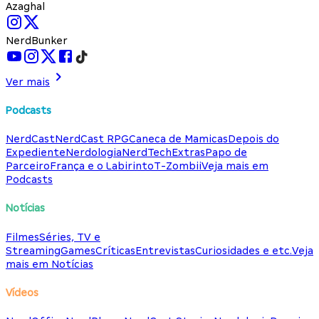
Azaghal
NerdBunker
Ver mais
Podcasts
NerdCast
NerdCast RPG
Caneca de Mamicas
Depois do
Expediente
Nerdologia
NerdTech
Extras
Papo de
Parceiro
França e o Labirinto
T-Zombii
Veja mais em
Podcasts
Notícias
Filmes
Séries, TV e
Streaming
Games
Críticas
Entrevistas
Curiosidades e etc.
Veja
mais em Notícias
Vídeos