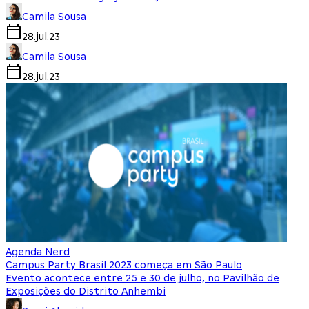
Camila Sousa
28.jul.23
Camila Sousa
28.jul.23
Agenda Nerd
Campus Party Brasil 2023 começa em São Paulo
Evento acontece entre 25 e 30 de julho, no Pavilhão de
Exposições do Distrito Anhembi