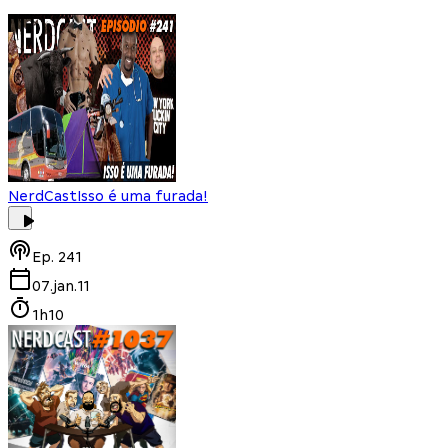
NerdCast
Isso é uma furada!
Ep.
241
07.jan.11
1h10