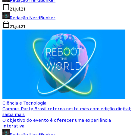
Redação NerdBunker
21.jul.21
Redação NerdBunker
21.jul.21
Ciência e Tecnologia
Campus Party Brasil retorna neste mês com edição digital;
saiba mais
O objetivo do evento é oferecer uma experiência
interativa
Redação NerdBunker