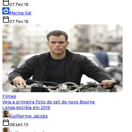
07.fev.16
Marina Val
07.fev.16
Filmes
Veja a primeira foto do set do novo Bourne
Longa estréia em 2016
Guilherme Jacobs
08.set.15