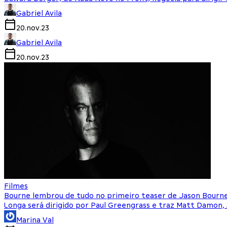
Gabriel Avila
20.nov.23
Gabriel Avila
20.nov.23
Filmes
Bourne lembrou de tudo no primeiro teaser de Jason Bourn
Longa será dirigido por Paul Greengrass e traz Matt Damon, 
Marina Val