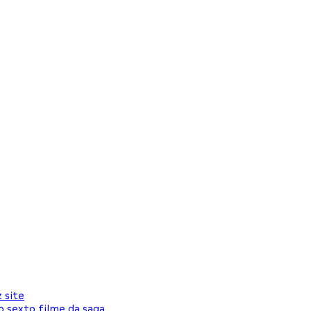
 site
o sexto filme da saga