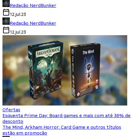
Redação NerdBunker
12.jul.23
Redação NerdBunker
12.jul.23
Ofertas
Esquenta Prime Day: Board games e mais com até 36% de
desconto
The Mind, Arkham Horror: Card Game e outros títulos
estão em promoção