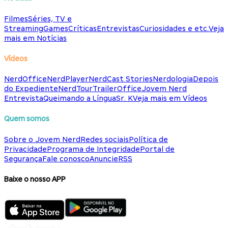
Filmes
Séries, TV e
Streaming
Games
Críticas
Entrevistas
Curiosidades e etc.
Veja
mais em Notícias
Vídeos
NerdOffice
NerdPlayer
NerdCast Stories
Nerdologia
Depois
do Expediente
NerdTour
TrailerOffice
Jovem Nerd
Entrevista
Queimando a Língua
Sr. K
Veja mais em Vídeos
Quem somos
Sobre o Jovem Nerd
Redes sociais
Política de
Privacidade
Programa de Integridade
Portal de
Segurança
Fale conosco
Anuncie
RSS
Baixe o nosso APP