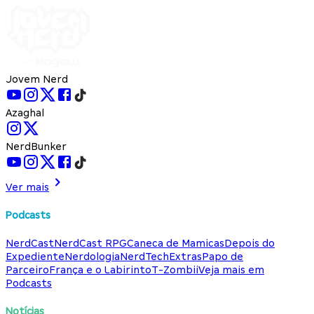
Jovem Nerd
Azaghal
NerdBunker
Ver mais
Podcasts
NerdCast
NerdCast RPG
Caneca de Mamicas
Depois do
Expediente
Nerdologia
NerdTech
Extras
Papo de
Parceiro
França e o Labirinto
T-Zombii
Veja mais em
Podcasts
Notícias