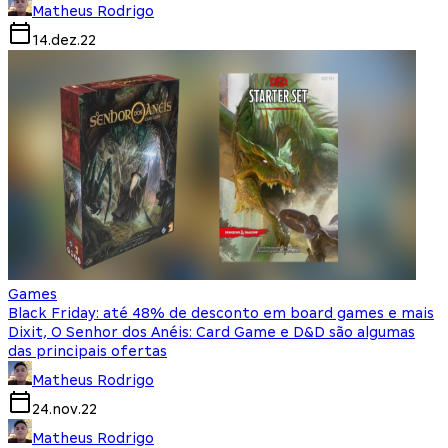
Matheus Rodrigo
14.dez.22
Games
Black Friday: até 48% de desconto em board games e mais
Dixit, O Senhor dos Anéis: Card Game e D&D são algumas
das principais ofertas
Matheus Rodrigo
24.nov.22
Matheus Rodrigo