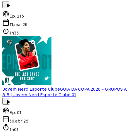
Ep.
215
11.mai.26
1h33
Jovem Nerd Esporte Clube
GUIA DA COPA 2026 - GRUPOS A
& B | Jovem Nerd Esporte Clube 01
Ep.
01
30.abr.26
1h01