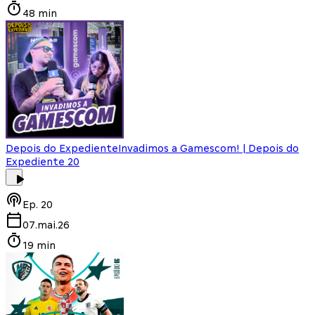
48 min
Depois do Expediente
Invadimos a Gamescom! | Depois do
Expediente 20
Ep.
20
07.mai.26
19 min