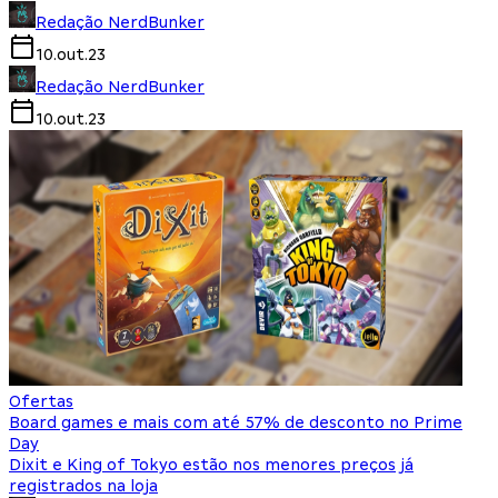
Redação NerdBunker
10.out.23
Redação NerdBunker
10.out.23
Ofertas
Board games e mais com até 57% de desconto no Prime
Day
Dixit e King of Tokyo estão nos menores preços já
registrados na loja