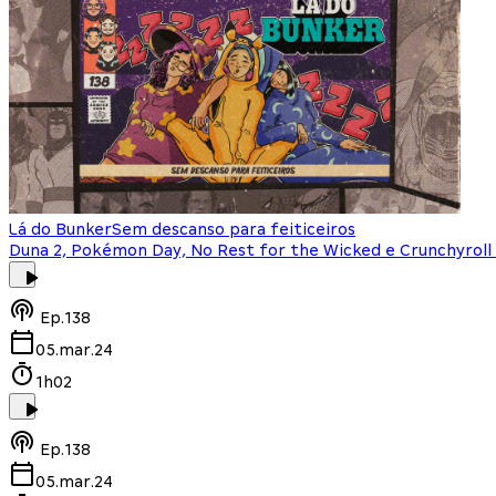
Lá do Bunker
Sem descanso para feiticeiros
Duna 2, Pokémon Day, No Rest for the Wicked e Crunchyrol
Ep.
138
05.mar.24
1h02
Ep.
138
05.mar.24