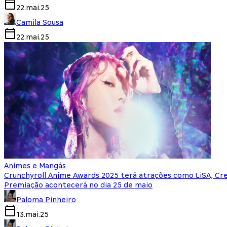
22.mai.25
Camila Sousa
22.mai.25
Animes e Mangás
Crunchyroll Anime Awards 2025 terá atrações como LiSA, Cr
Premiação acontecerá no dia 25 de maio
Paloma Pinheiro
13.mai.25