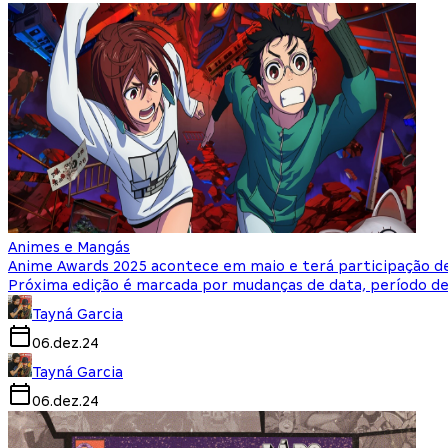
Animes e Mangás
Anime Awards 2025 acontece em maio e terá participação de
Próxima edição é marcada por mudanças de data, período de 
Tayná Garcia
06.dez.24
Tayná Garcia
06.dez.24