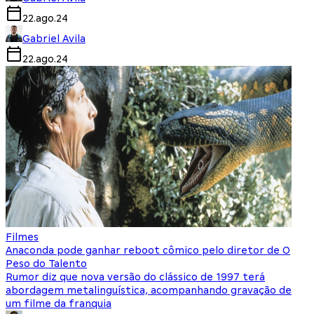
22.ago.24
Gabriel Avila
22.ago.24
Filmes
Anaconda pode ganhar reboot cômico pelo diretor de O
Peso do Talento
Rumor diz que nova versão do clássico de 1997 terá
abordagem metalinguística, acompanhando gravação de
um filme da franquia