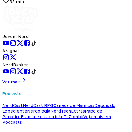
55 min
Jovem Nerd
Azaghal
NerdBunker
Ver mais
Podcasts
NerdCast
NerdCast RPG
Caneca de Mamicas
Depois do
Expediente
Nerdologia
NerdTech
Extras
Papo de
Parceiro
França e o Labirinto
T-Zombii
Veja mais em
Podcasts