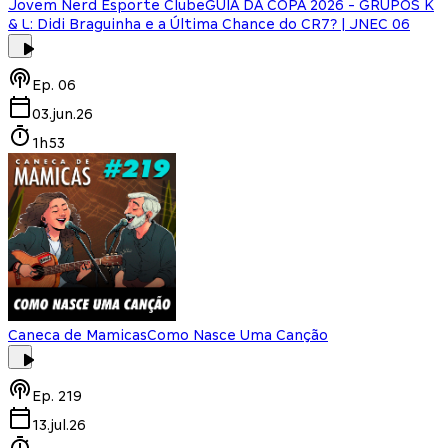
Jovem Nerd Esporte Clube
GUIA DA COPA 2026 - GRUPOS K
& L: Didi Braguinha e a Última Chance do CR7? | JNEC 06
Ep.
06
03.jun.26
1h53
Caneca de Mamicas
Como Nasce Uma Canção
Ep.
219
13.jul.26