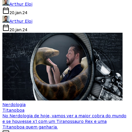
Arthur Eloi
20.jan.24
Arthur Eloi
20.jan.24
Nerdologia
Titanoboa
No Nerdologia de hoje, vamos ver a maior cobra do mundo
e se houvesse x1 com um Tiranossauro Rex e uma
Titanoboa quem ganharia.