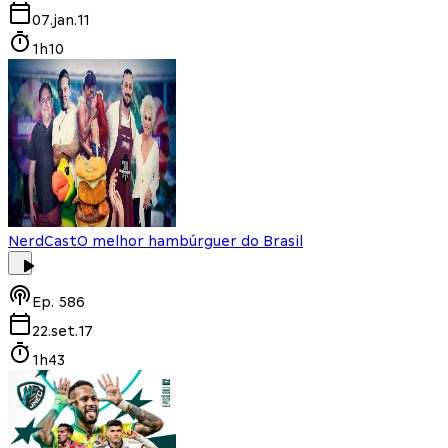
07.jan.11
1h10
NerdCast
O melhor hambúrguer do Brasil
Ep.
586
22.set.17
1h43