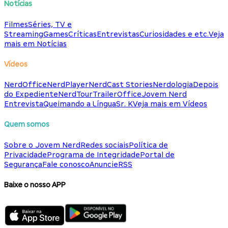
Notícias
Filmes
Séries, TV e
Streaming
Games
Críticas
Entrevistas
Curiosidades e etc.
Veja
mais em Notícias
Vídeos
NerdOffice
NerdPlayer
NerdCast Stories
Nerdologia
Depois
do Expediente
NerdTour
TrailerOffice
Jovem Nerd
Entrevista
Queimando a Língua
Sr. K
Veja mais em Vídeos
Quem somos
Sobre o Jovem Nerd
Redes sociais
Política de
Privacidade
Programa de Integridade
Portal de
Segurança
Fale conosco
Anuncie
RSS
Baixe o nosso APP