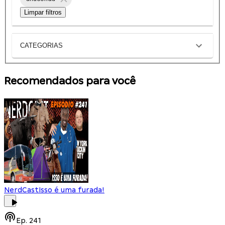
Limpar filtros
CATEGORIAS
Recomendados para você
NerdCast
Isso é uma furada!
Ep.
241