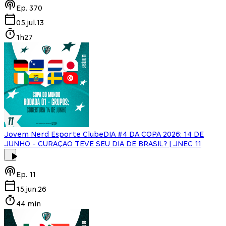
Ep.
370
05.jul.13
1h27
Jovem Nerd Esporte Clube
DIA #4 DA COPA 2026: 14 DE
JUNHO - CURAÇAO TEVE SEU DIA DE BRASIL? | JNEC 11
Ep.
11
15.jun.26
44 min