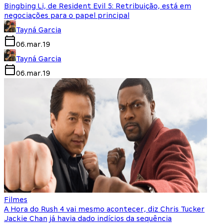
Bingbing Li, de Resident Evil 5: Retribuição, está em
negociações para o papel principal
Tayná Garcia
06.mar.19
Tayná Garcia
06.mar.19
Filmes
A Hora do Rush 4 vai mesmo acontecer, diz Chris Tucker
Jackie Chan já havia dado indícios da sequência