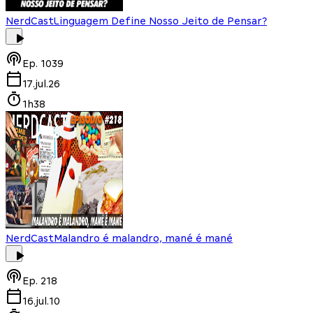
NerdCast
Linguagem Define Nosso Jeito de Pensar?
Ep.
1039
17.jul.26
1h38
NerdCast
Malandro é malandro, mané é mané
Ep.
218
16.jul.10