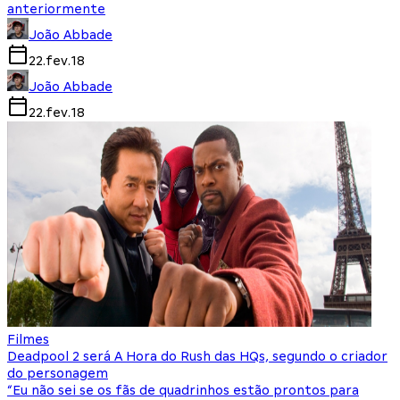
anteriormente
João Abbade
22.fev.18
João Abbade
22.fev.18
Filmes
Deadpool 2 será A Hora do Rush das HQs, segundo o criador
do personagem
“Eu não sei se os fãs de quadrinhos estão prontos para