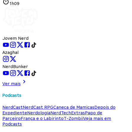
1h09
Jovem Nerd
Azaghal
NerdBunker
Ver mais
Podcasts
NerdCast
NerdCast RPG
Caneca de Mamicas
Depois do
Expediente
Nerdologia
NerdTech
Extras
Papo de
Parceiro
França e o Labirinto
T-Zombii
Veja mais em
Podcasts