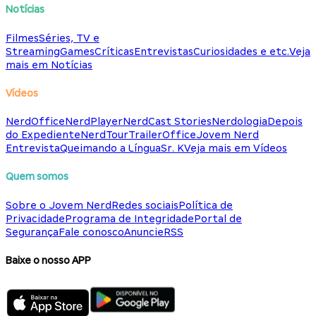
Notícias
Filmes
Séries, TV e
Streaming
Games
Críticas
Entrevistas
Curiosidades e etc.
Veja
mais em Notícias
Vídeos
NerdOffice
NerdPlayer
NerdCast Stories
Nerdologia
Depois
do Expediente
NerdTour
TrailerOffice
Jovem Nerd
Entrevista
Queimando a Língua
Sr. K
Veja mais em Vídeos
Quem somos
Sobre o Jovem Nerd
Redes sociais
Política de
Privacidade
Programa de Integridade
Portal de
Segurança
Fale conosco
Anuncie
RSS
Baixe o nosso APP