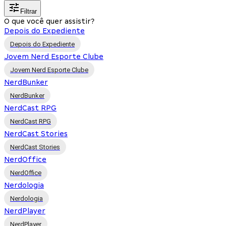
Filtrar
O que você quer assistir?
Depois do Expediente
Depois do Expediente
Jovem Nerd Esporte Clube
Jovem Nerd Esporte Clube
NerdBunker
NerdBunker
NerdCast RPG
NerdCast RPG
NerdCast Stories
NerdCast Stories
NerdOffice
NerdOffice
Nerdologia
Nerdologia
NerdPlayer
NerdPlayer