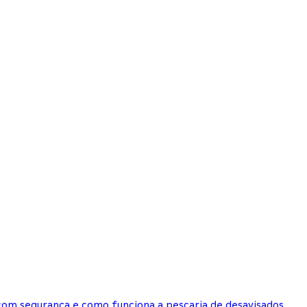
 com segurança e como funciona a pescaria de desavisados