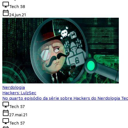
Tech 58
24.jun.21
Nerdologia
Hackers: LulzSec
No quarto episódio da série sobre Hackers do Nerdologia Tec
Tech 57
27.mai.21
Tech 57