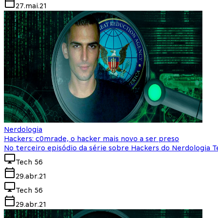
27.mai.21
Nerdologia
Hackers: c0mrade, o hacker mais novo a ser preso
No terceiro episódio da série sobre Hackers do Nerdologia T
Tech 56
29.abr.21
Tech 56
29.abr.21