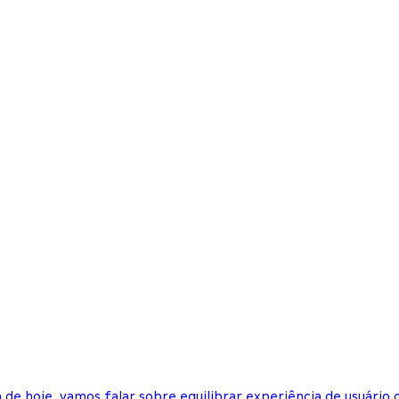
 de hoje, vamos falar sobre equilibrar experiência de usuário