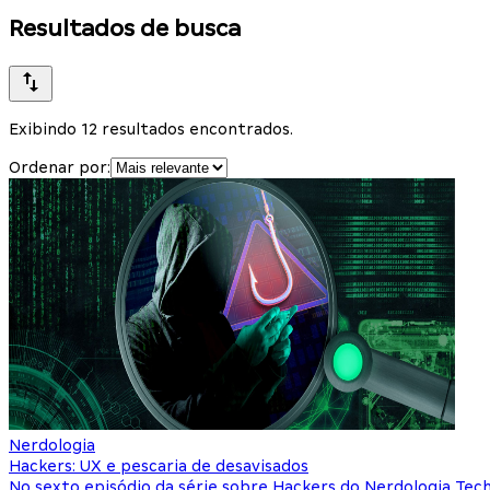
Resultados de busca
Exibindo 12 resultados encontrados.
Ordenar por:
Nerdologia
Hackers: UX e pescaria de desavisados
No sexto episódio da série sobre Hackers do Nerdologia Tech