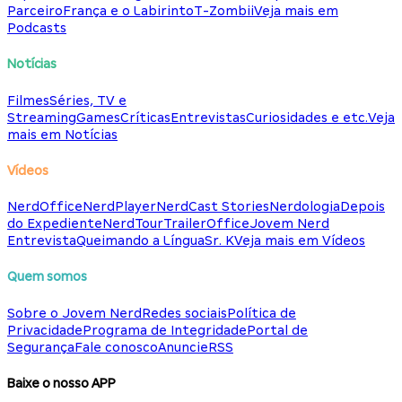
Parceiro
França e o Labirinto
T-Zombii
Veja mais em
Podcasts
Notícias
Filmes
Séries, TV e
Streaming
Games
Críticas
Entrevistas
Curiosidades e etc.
Veja
mais em Notícias
Vídeos
NerdOffice
NerdPlayer
NerdCast Stories
Nerdologia
Depois
do Expediente
NerdTour
TrailerOffice
Jovem Nerd
Entrevista
Queimando a Língua
Sr. K
Veja mais em Vídeos
Quem somos
Sobre o Jovem Nerd
Redes sociais
Política de
Privacidade
Programa de Integridade
Portal de
Segurança
Fale conosco
Anuncie
RSS
Baixe o nosso APP