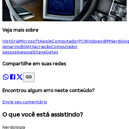
Veja mais sobre
História
Microsoft
Apple
Computador
PC
Windows
IBM
Nerdolog
Iamarino
Bill
Atila
criação
Computador
pessoal
pessoal
Steve
Gates
Compartilhe em suas redes
Encontrou algum erro neste conteúdo?
Envie seu comentário
O que você está assistindo?
Nerdologia