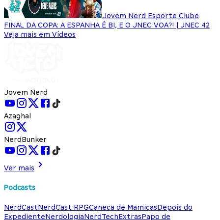
Jovem Nerd Esporte Clube
FINAL DA COPA: A ESPANHA É BI, E O JNEC VOA?! | JNEC 42
Veja mais em Vídeos
Jovem Nerd
Azaghal
NerdBunker
Ver mais
Podcasts
NerdCast
NerdCast RPG
Caneca de Mamicas
Depois do
Expediente
Nerdologia
NerdTech
Extras
Papo de