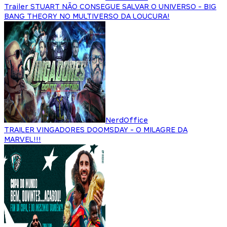
Trailer STUART NÃO CONSEGUE SALVAR O UNIVERSO - BIG
BANG THEORY NO MULTIVERSO DA LOUCURA!
NerdOffice
TRAILER VINGADORES DOOMSDAY - O MILAGRE DA
MARVEL!!!