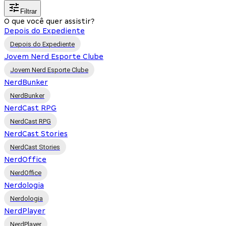
Filtrar
O que você quer assistir?
Depois do Expediente
Depois do Expediente
Jovem Nerd Esporte Clube
Jovem Nerd Esporte Clube
NerdBunker
NerdBunker
NerdCast RPG
NerdCast RPG
NerdCast Stories
NerdCast Stories
NerdOffice
NerdOffice
Nerdologia
Nerdologia
NerdPlayer
NerdPlayer