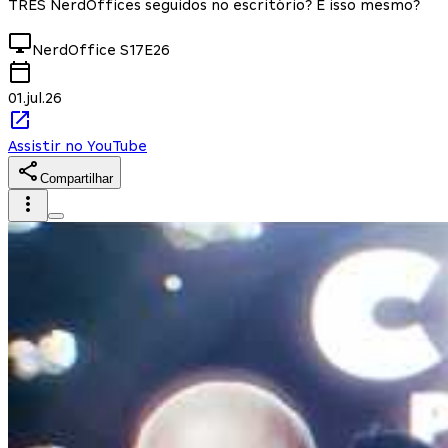
TRÊS NerdOffices seguidos no escritório? É isso mesmo?
NerdOffice
S17E26
01.jul.26
Assistir no YouTube
Compartilhar