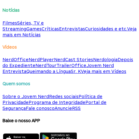
Notícias
Filmes
Séries, TV e
Streaming
Games
Críticas
Entrevistas
Curiosidades e etc.
Veja
mais em Notícias
Vídeos
NerdOffice
NerdPlayer
NerdCast Stories
Nerdologia
Depois
do Expediente
NerdTour
TrailerOffice
Jovem Nerd
Entrevista
Queimando a Língua
Sr. K
Veja mais em Vídeos
Quem somos
Sobre o Jovem Nerd
Redes sociais
Política de
Privacidade
Programa de Integridade
Portal de
Segurança
Fale conosco
Anuncie
RSS
Baixe o nosso APP