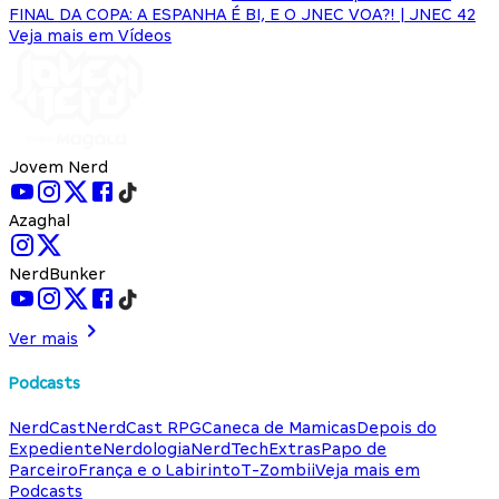
FINAL DA COPA: A ESPANHA É BI, E O JNEC VOA?! | JNEC 42
Veja mais em Vídeos
Jovem Nerd
Azaghal
NerdBunker
Ver mais
Podcasts
NerdCast
NerdCast RPG
Caneca de Mamicas
Depois do
Expediente
Nerdologia
NerdTech
Extras
Papo de
Parceiro
França e o Labirinto
T-Zombii
Veja mais em
Podcasts