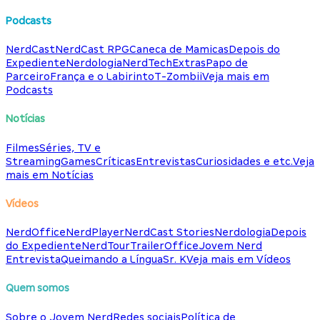
Podcasts
NerdCast
NerdCast RPG
Caneca de Mamicas
Depois do
Expediente
Nerdologia
NerdTech
Extras
Papo de
Parceiro
França e o Labirinto
T-Zombii
Veja mais em
Podcasts
Notícias
Filmes
Séries, TV e
Streaming
Games
Críticas
Entrevistas
Curiosidades e etc.
Veja
mais em Notícias
Vídeos
NerdOffice
NerdPlayer
NerdCast Stories
Nerdologia
Depois
do Expediente
NerdTour
TrailerOffice
Jovem Nerd
Entrevista
Queimando a Língua
Sr. K
Veja mais em Vídeos
Quem somos
Sobre o Jovem Nerd
Redes sociais
Política de