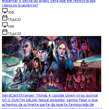
espantar o Vecna do Brasil. Será que ele resistiria aos
clássicos brasileiros?
109
15.jul.22
109
15.jul.22
NerdCast
Stranger Things 4: Upside Down virou quintal
SÓ O DUSTIN SALVA! Nesse episódio, vamos falar o que
achamos da primeira parte da quarta temporada de