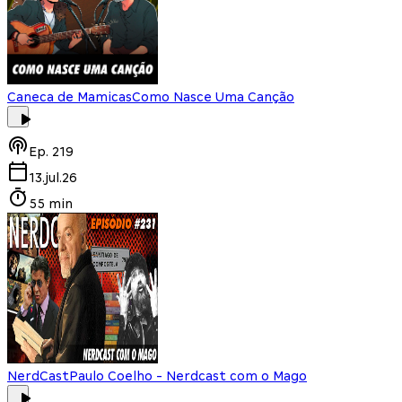
Caneca de Mamicas
Como Nasce Uma Canção
Ep.
219
13.jul.26
55 min
NerdCast
Paulo Coelho - Nerdcast com o Mago