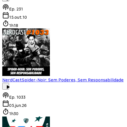
Ep.
231
15.out.10
1h18
NerdCast
Spider-Noir: Sem Poderes, Sem Responsabilidade
Ep.
1033
05.jun.26
1h30