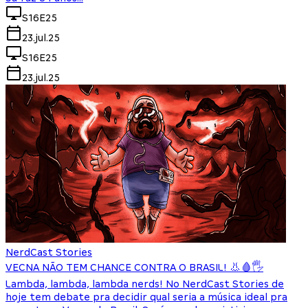
S16E25
23.jul.25
S16E25
23.jul.25
NerdCast Stories
VECNA NÃO TEM CHANCE CONTRA O BRASIL! 👃🩸🖐
Lambda, lambda, lambda nerds! No NerdCast Stories de
hoje tem debate pra decidir qual seria a música ideal pra