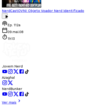
NerdCast
OVNI: Objeto Voador Nerd Identificado
Ep.
112a
09.mai.08
1h13
Jovem Nerd
Azaghal
NerdBunker
Ver mais