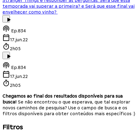
Stranger Things e responder as perguntas: Será que essa
temporada vai superar a primeira? e Será que esse final vai
envelhecer como vinho?
Ep.
834
17.jun.22
2h05
Ep.
834
17.jun.22
2h05
Chegamos ao final dos resultados disponíveis para sua
busca!
Se não encontrou o que esperava, que tal explorar
novos caminhos de pesquisa? Use o campo de busca e os
filtros disponíveis para obter conteúdos mais específicos :)
Filtros