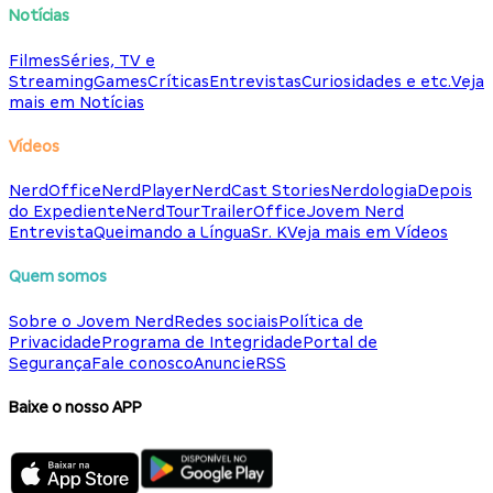
Notícias
Filmes
Séries, TV e
Streaming
Games
Críticas
Entrevistas
Curiosidades e etc.
Veja
mais em Notícias
Vídeos
NerdOffice
NerdPlayer
NerdCast Stories
Nerdologia
Depois
do Expediente
NerdTour
TrailerOffice
Jovem Nerd
Entrevista
Queimando a Língua
Sr. K
Veja mais em Vídeos
Quem somos
Sobre o Jovem Nerd
Redes sociais
Política de
Privacidade
Programa de Integridade
Portal de
Segurança
Fale conosco
Anuncie
RSS
Baixe o nosso APP