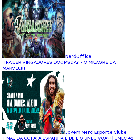
NerdOffice
TRAILER VINGADORES DOOMSDAY - O MILAGRE DA
MARVEL!!!
Jovem Nerd Esporte Clube
FINAL DA COPA: A ESPANHA É BI, E O JNEC VOA?! | JNEC 42