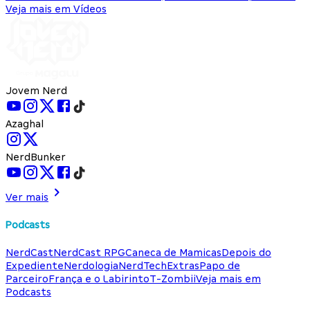
Veja mais em Vídeos
Jovem Nerd
Azaghal
NerdBunker
Ver mais
Podcasts
NerdCast
NerdCast RPG
Caneca de Mamicas
Depois do
Expediente
Nerdologia
NerdTech
Extras
Papo de
Parceiro
França e o Labirinto
T-Zombii
Veja mais em
Podcasts