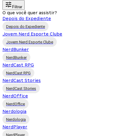
Filtrar
O que você quer assistir?
Depois do Expediente
Depois do Expediente
Jovem Nerd Esporte Clube
Jovem Nerd Esporte Clube
NerdBunker
NerdBunker
NerdCast RPG
NerdCast RPG
NerdCast Stories
NerdCast Stories
NerdOffice
NerdOffice
Nerdologia
Nerdologia
NerdPlayer
NerdPlayer