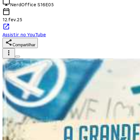
NerdOffice
S16E05
12.fev.25
Assistir no YouTube
Compartilhar