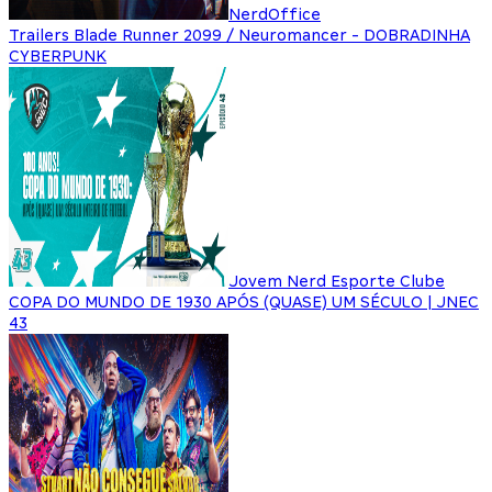
NerdOffice
Trailers Blade Runner 2099 / Neuromancer - DOBRADINHA
CYBERPUNK
Jovem Nerd Esporte Clube
COPA DO MUNDO DE 1930 APÓS (QUASE) UM SÉCULO | JNEC
43