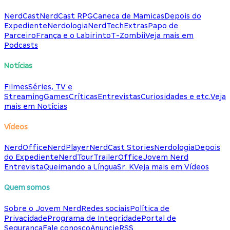
NerdCast
NerdCast RPG
Caneca de Mamicas
Depois do
Expediente
Nerdologia
NerdTech
Extras
Papo de
Parceiro
França e o Labirinto
T-Zombii
Veja mais em
Podcasts
Notícias
Filmes
Séries, TV e
Streaming
Games
Críticas
Entrevistas
Curiosidades e etc.
Veja
mais em Notícias
Vídeos
NerdOffice
NerdPlayer
NerdCast Stories
Nerdologia
Depois
do Expediente
NerdTour
TrailerOffice
Jovem Nerd
Entrevista
Queimando a Língua
Sr. K
Veja mais em Vídeos
Quem somos
Sobre o Jovem Nerd
Redes sociais
Política de
Privacidade
Programa de Integridade
Portal de
Segurança
Fale conosco
Anuncie
RSS