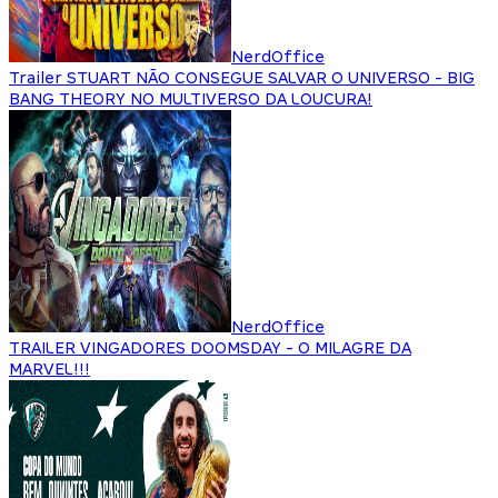
NerdOffice
Trailer STUART NÃO CONSEGUE SALVAR O UNIVERSO - BIG
BANG THEORY NO MULTIVERSO DA LOUCURA!
NerdOffice
TRAILER VINGADORES DOOMSDAY - O MILAGRE DA
MARVEL!!!