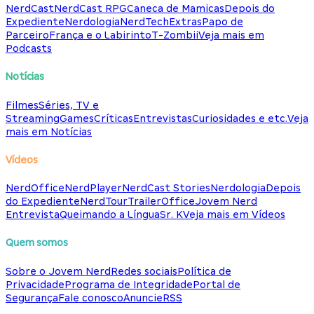
NerdCast
NerdCast RPG
Caneca de Mamicas
Depois do
Expediente
Nerdologia
NerdTech
Extras
Papo de
Parceiro
França e o Labirinto
T-Zombii
Veja mais em
Podcasts
Notícias
Filmes
Séries, TV e
Streaming
Games
Críticas
Entrevistas
Curiosidades e etc.
Veja
mais em Notícias
Vídeos
NerdOffice
NerdPlayer
NerdCast Stories
Nerdologia
Depois
do Expediente
NerdTour
TrailerOffice
Jovem Nerd
Entrevista
Queimando a Língua
Sr. K
Veja mais em Vídeos
Quem somos
Sobre o Jovem Nerd
Redes sociais
Política de
Privacidade
Programa de Integridade
Portal de
Segurança
Fale conosco
Anuncie
RSS