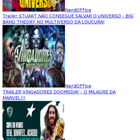
NerdOffice
Trailer STUART NÃO CONSEGUE SALVAR O UNIVERSO - BIG
BANG THEORY NO MULTIVERSO DA LOUCURA!
NerdOffice
TRAILER VINGADORES DOOMSDAY - O MILAGRE DA
MARVEL!!!