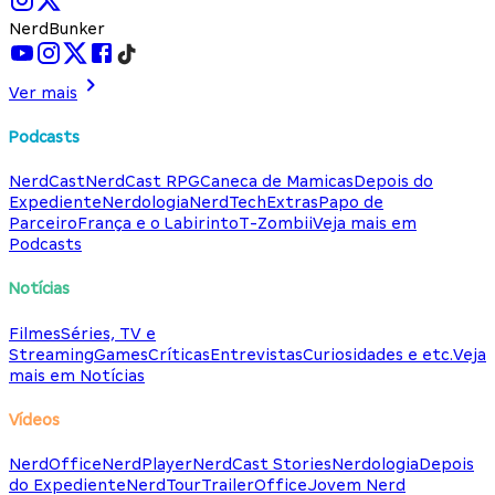
NerdBunker
Ver mais
Podcasts
NerdCast
NerdCast RPG
Caneca de Mamicas
Depois do
Expediente
Nerdologia
NerdTech
Extras
Papo de
Parceiro
França e o Labirinto
T-Zombii
Veja mais em
Podcasts
Notícias
Filmes
Séries, TV e
Streaming
Games
Críticas
Entrevistas
Curiosidades e etc.
Veja
mais em Notícias
Vídeos
NerdOffice
NerdPlayer
NerdCast Stories
Nerdologia
Depois
do Expediente
NerdTour
TrailerOffice
Jovem Nerd