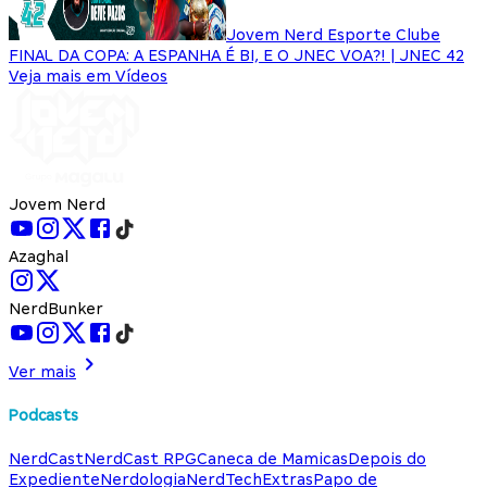
Jovem Nerd Esporte Clube
FINAL DA COPA: A ESPANHA É BI, E O JNEC VOA?! | JNEC 42
Veja mais em Vídeos
Jovem Nerd
Azaghal
NerdBunker
Ver mais
Podcasts
NerdCast
NerdCast RPG
Caneca de Mamicas
Depois do
Expediente
Nerdologia
NerdTech
Extras
Papo de