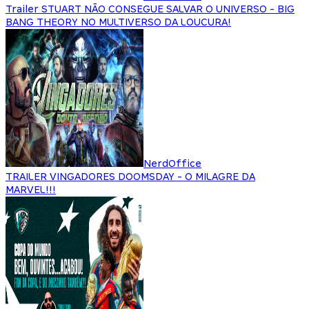
Trailer STUART NÃO CONSEGUE SALVAR O UNIVERSO - BIG
BANG THEORY NO MULTIVERSO DA LOUCURA!
NerdOffice
TRAILER VINGADORES DOOMSDAY - O MILAGRE DA
MARVEL!!!