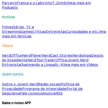
Parceiro
França e o Labirinto
T-Zombii
Veja mais em
Podcasts
Notícias
Filmes
Séries, TV e
Streaming
Games
Críticas
Entrevistas
Curiosidades e etc.
Veja
mais em Notícias
Vídeos
NerdOffice
NerdPlayer
NerdCast Stories
Nerdologia
Depois
do Expediente
NerdTour
TrailerOffice
Jovem Nerd
Entrevista
Queimando a Língua
Sr. K
Veja mais em Vídeos
Quem somos
Sobre o Jovem Nerd
Redes sociais
Política de
Privacidade
Programa de Integridade
Portal de
Segurança
Fale conosco
Anuncie
RSS
Baixe o nosso APP