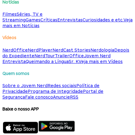
Notícias
Filmes
Séries, TV e
Streaming
Games
Críticas
Entrevistas
Curiosidades e etc.
Veja
mais em Notícias
Vídeos
NerdOffice
NerdPlayer
NerdCast Stories
Nerdologia
Depois
do Expediente
NerdTour
TrailerOffice
Jovem Nerd
Entrevista
Queimando a Língua
Sr. K
Veja mais em Vídeos
Quem somos
Sobre o Jovem Nerd
Redes sociais
Política de
Privacidade
Programa de Integridade
Portal de
Segurança
Fale conosco
Anuncie
RSS
Baixe o nosso APP