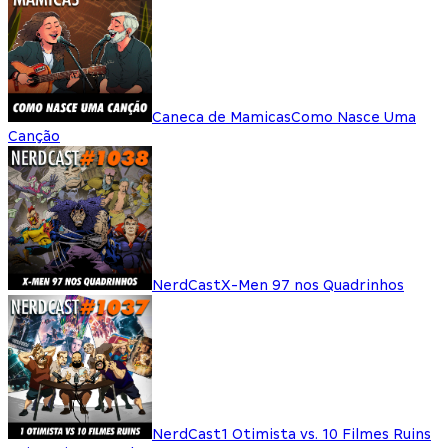
Caneca de Mamicas
Como Nasce Uma
Canção
NerdCast
X-Men 97 nos Quadrinhos
NerdCast
1 Otimista vs. 10 Filmes Ruins