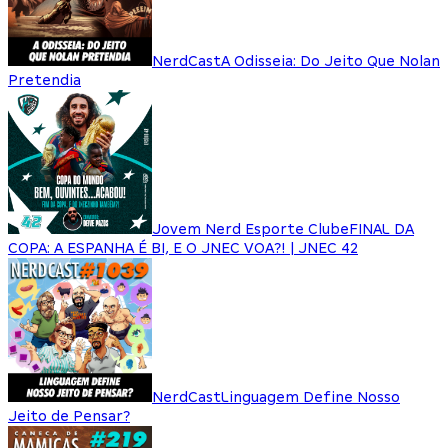
NerdCast
A Odisseia: Do Jeito Que Nolan
Pretendia
Jovem Nerd Esporte Clube
FINAL DA
COPA: A ESPANHA É BI, E O JNEC VOA?! | JNEC 42
NerdCast
Linguagem Define Nosso
Jeito de Pensar?