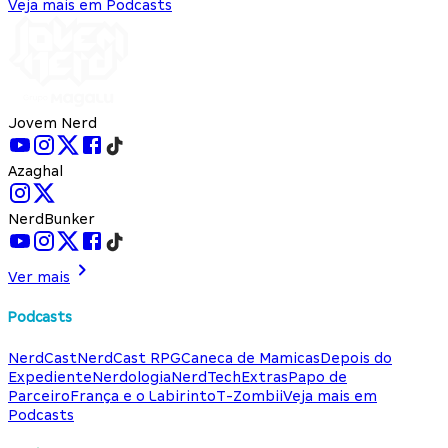
Veja mais em Podcasts
Jovem Nerd
Azaghal
NerdBunker
Ver mais
Podcasts
NerdCast
NerdCast RPG
Caneca de Mamicas
Depois do
Expediente
Nerdologia
NerdTech
Extras
Papo de
Parceiro
França e o Labirinto
T-Zombii
Veja mais em
Podcasts