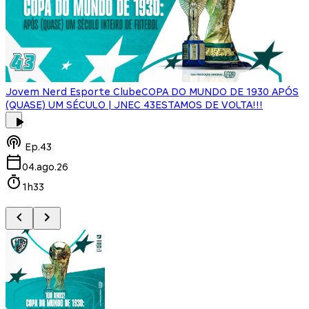
Jovem Nerd Esporte Clube
COPA DO MUNDO DE 1930 APÓS
(QUASE) UM SÉCULO | JNEC 43
ESTAMOS DE VOLTA!!!
J
Ep.
43
04.ago.26
1h33