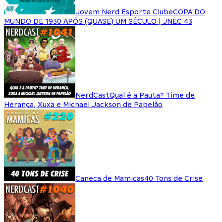
Jovem Nerd Esporte Clube
COPA DO
MUNDO DE 1930 APÓS (QUASE) UM SÉCULO | JNEC 43
NerdCast
Qual é a Pauta? Time de
Herança, Xuxa e Michael Jackson de Papelão
Caneca de Mamicas
40 Tons de Crise