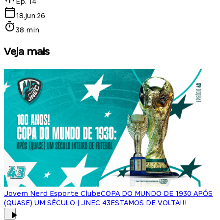
Ep.
14
18.jun.26
38 min
Veja mais
Jovem Nerd Esporte Clube
COPA DO MUNDO DE 1930 APÓS
(QUASE) UM SÉCULO | JNEC 43
ESTAMOS DE VOLTA!!!
J