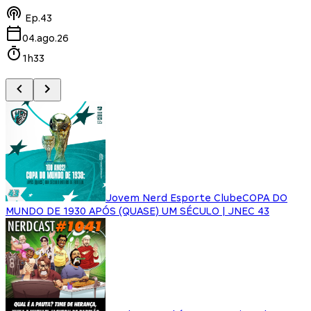
Ep.
43
04.ago.26
1h33
Jovem Nerd Esporte Clube
COPA DO
MUNDO DE 1930 APÓS (QUASE) UM SÉCULO | JNEC 43