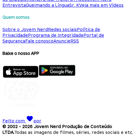
Entrevista
Queimando a Língua
Sr. K
Veja mais em Vídeos
Quem somos
Sobre o Jovem Nerd
Redes sociais
Política de
Privacidade
Programa de Integridade
Portal de
Segurança
Fale conosco
Anuncie
RSS
Baixe o nosso APP
Feito com
por
© 2002 -
2026
Jovem Nerd Produção de Conteúdo
LTDA.
Todas as imagens de filmes, séries, redes sociais e etc.