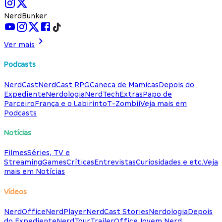
NerdBunker
Ver mais
Podcasts
NerdCast
NerdCast RPG
Caneca de Mamicas
Depois do
Expediente
Nerdologia
NerdTech
Extras
Papo de
Parceiro
França e o Labirinto
T-Zombii
Veja mais em
Podcasts
Notícias
Filmes
Séries, TV e
Streaming
Games
Críticas
Entrevistas
Curiosidades e etc.
Veja
mais em Notícias
Vídeos
NerdOffice
NerdPlayer
NerdCast Stories
Nerdologia
Depois
do Expediente
NerdTour
TrailerOffice
Jovem Nerd