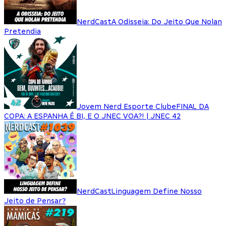
NerdCast
A Odisseia: Do Jeito Que Nolan
Pretendia
Jovem Nerd Esporte Clube
FINAL DA
COPA: A ESPANHA É BI, E O JNEC VOA?! | JNEC 42
NerdCast
Linguagem Define Nosso
Jeito de Pensar?