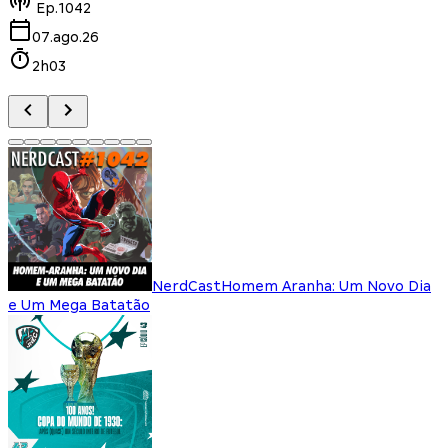
Ep.
1042
07.ago.26
2h03
NerdCast
Homem Aranha: Um Novo Dia
e Um Mega Batatão