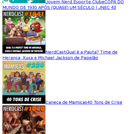
Jovem Nerd Esporte Clube
COPA DO
MUNDO DE 1930 APÓS (QUASE) UM SÉCULO | JNEC 43
NerdCast
Qual é a Pauta? Time de
Herança, Xuxa e Michael Jackson de Papelão
Caneca de Mamicas
40 Tons de Crise