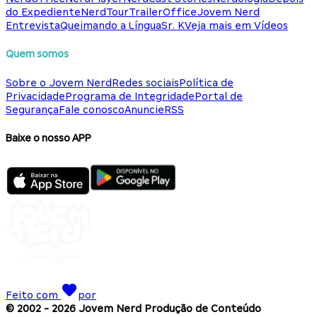
do Expediente
NerdTour
TrailerOffice
Jovem Nerd
Entrevista
Queimando a Língua
Sr. K
Veja mais em Vídeos
Quem somos
Sobre o Jovem Nerd
Redes sociais
Política de
Privacidade
Programa de Integridade
Portal de
Segurança
Fale conosco
Anuncie
RSS
Baixe o nosso APP
Feito com
por
© 2002 -
2026
Jovem Nerd Produção de Conteúdo