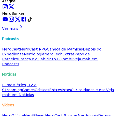
Azaghal
NerdBunker
Ver mais
Podcasts
NerdCast
NerdCast RPG
Caneca de Mamicas
Depois do
Expediente
Nerdologia
NerdTech
Extras
Papo de
Parceiro
França e o Labirinto
T-Zombii
Veja mais em
Podcasts
Notícias
Filmes
Séries, TV e
Streaming
Games
Críticas
Entrevistas
Curiosidades e etc.
Veja
mais em Notícias
Vídeos
NerdOffice
NerdPlayer
NerdCast Stories
Nerdologia
Depois