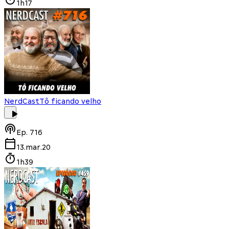
1h17
NerdCast
Tô ficando velho
Ep.
716
13.mar.20
1h39