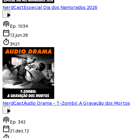
NerdCast
Especial Dia dos Namorados 2026
Ep.
1034
12.jun.26
3h21
NerdCast
Áudio Drama - T-Zombii: A Gravação dos Mortos
Ep.
342
21.dez.12