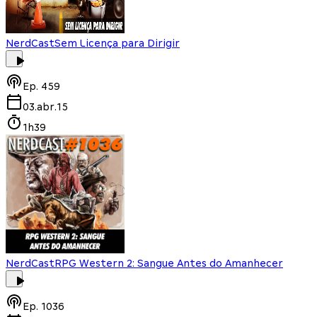
NerdCast
Sem Licença para Dirigir
Ep.
459
03.abr.15
1h39
NerdCast
RPG Western 2: Sangue Antes do Amanhecer
Ep.
1036