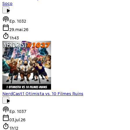
Soco
Ep.
1032
29.mai.26
1h43
NerdCast
1 Otimista vs. 10 Filmes Ruins
Ep.
1037
03.jul.26
1h12