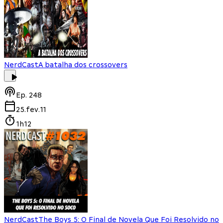
NerdCast
A batalha dos crossovers
Ep.
248
25.fev.11
1h12
NerdCast
The Boys 5: O Final de Novela Que Foi Resolvido no