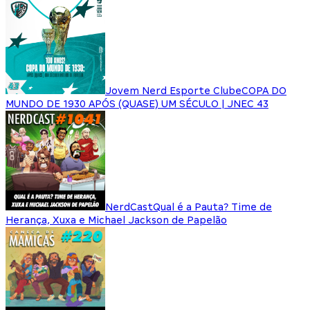
Jovem Nerd Esporte Clube
COPA DO
MUNDO DE 1930 APÓS (QUASE) UM SÉCULO | JNEC 43
NerdCast
Qual é a Pauta? Time de
Herança, Xuxa e Michael Jackson de Papelão