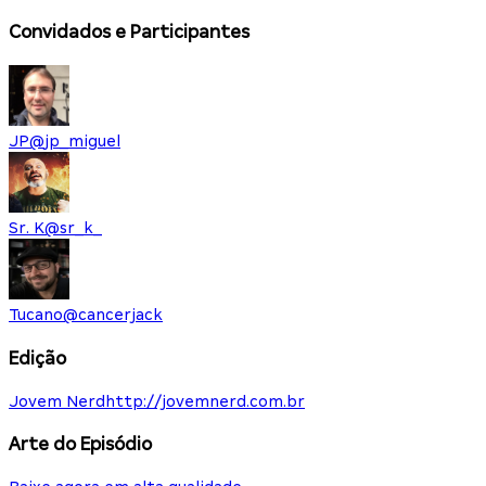
Convidados e Participantes
JP
@
jp_miguel
Sr. K
@
sr_k_
Tucano
@
cancerjack
Edição
Jovem Nerd
http://jovemnerd.com.br
Arte do Episódio