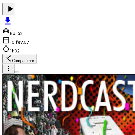
Ep.
52
16.fev.07
1h02
Compartilhar