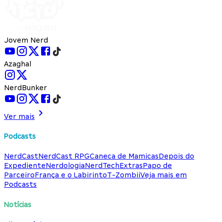
Jovem Nerd
Azaghal
NerdBunker
Ver mais
Podcasts
NerdCast
NerdCast RPG
Caneca de Mamicas
Depois do
Expediente
Nerdologia
NerdTech
Extras
Papo de
Parceiro
França e o Labirinto
T-Zombii
Veja mais em
Podcasts
Notícias