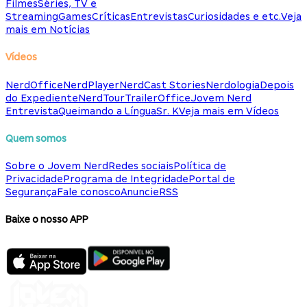
Filmes
Séries, TV e
Streaming
Games
Críticas
Entrevistas
Curiosidades e etc.
Veja
mais em Notícias
Vídeos
NerdOffice
NerdPlayer
NerdCast Stories
Nerdologia
Depois
do Expediente
NerdTour
TrailerOffice
Jovem Nerd
Entrevista
Queimando a Língua
Sr. K
Veja mais em Vídeos
Quem somos
Sobre o Jovem Nerd
Redes sociais
Política de
Privacidade
Programa de Integridade
Portal de
Segurança
Fale conosco
Anuncie
RSS
Baixe o nosso APP