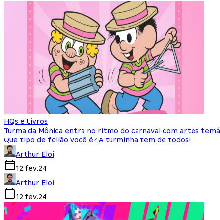
HQs e Livros
Turma da Mônica entra no ritmo do carnaval com artes temá
Que tipo de folião você é? A turminha tem de todos!
Arthur Eloi
12.fev.24
Arthur Eloi
12.fev.24