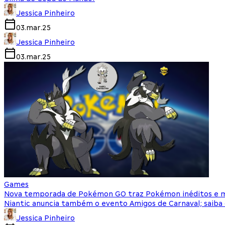
Jessica Pinheiro
03.mar.25
Jessica Pinheiro
03.mar.25
Games
Nova temporada de Pokémon GO traz Pokémon inéditos e m
Niantic anuncia também o evento Amigos de Carnaval; saiba
Jessica Pinheiro