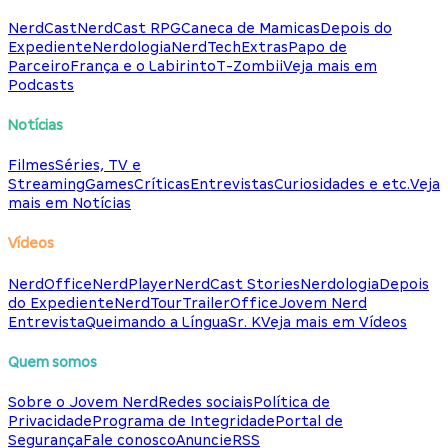
NerdCast
NerdCast RPG
Caneca de Mamicas
Depois do
Expediente
Nerdologia
NerdTech
Extras
Papo de
Parceiro
França e o Labirinto
T-Zombii
Veja mais em
Podcasts
Notícias
Filmes
Séries, TV e
Streaming
Games
Críticas
Entrevistas
Curiosidades e etc.
Veja
mais em Notícias
Vídeos
NerdOffice
NerdPlayer
NerdCast Stories
Nerdologia
Depois
do Expediente
NerdTour
TrailerOffice
Jovem Nerd
Entrevista
Queimando a Língua
Sr. K
Veja mais em Vídeos
Quem somos
Sobre o Jovem Nerd
Redes sociais
Política de
Privacidade
Programa de Integridade
Portal de
Segurança
Fale conosco
Anuncie
RSS