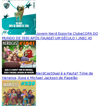
Jovem Nerd Esporte Clube
COPA DO
MUNDO DE 1930 APÓS (QUASE) UM SÉCULO | JNEC 43
NerdCast
Qual é a Pauta? Time de
Herança, Xuxa e Michael Jackson de Papelão