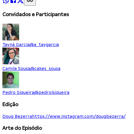
Convidados e Participantes
Tayná Garcia
@
a_taygarcia
Camila Sousa
@
cakes_sousa
Pedro Siqueira
@
pedrolsiqueira
Edição
Doug Bezerra
https://www.instagram.com/dougbezerra/
Arte do Episódio