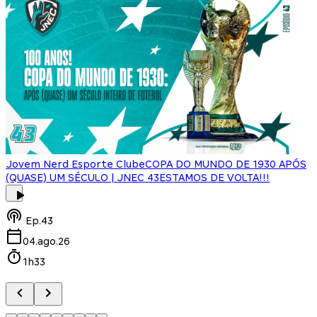
Jovem Nerd Esporte Clube
COPA DO MUNDO DE 1930 APÓS
(QUASE) UM SÉCULO | JNEC 43
ESTAMOS DE VOLTA!!!
J
Ep.
43
04.ago.26
1h33