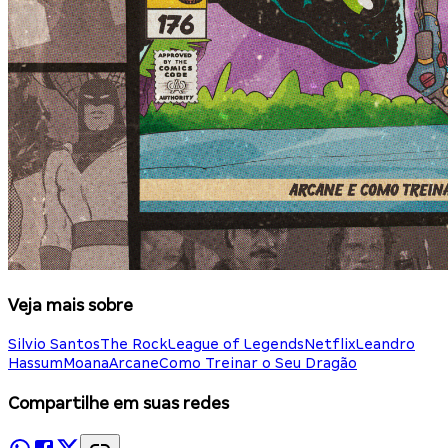
Veja mais sobre
Silvio Santos
The Rock
League of Legends
Netflix
Leandro
Hassum
Moana
Arcane
Como Treinar o Seu Dragão
Compartilhe em suas redes