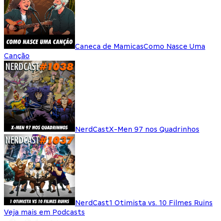
Caneca de Mamicas
Como Nasce Uma
Canção
NerdCast
X-Men 97 nos Quadrinhos
NerdCast
1 Otimista vs. 10 Filmes Ruins
Veja mais em Podcasts