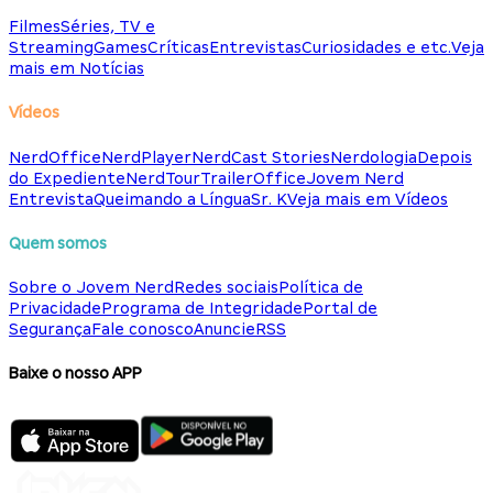
Filmes
Séries, TV e
Streaming
Games
Críticas
Entrevistas
Curiosidades e etc.
Veja
mais em Notícias
Vídeos
NerdOffice
NerdPlayer
NerdCast Stories
Nerdologia
Depois
do Expediente
NerdTour
TrailerOffice
Jovem Nerd
Entrevista
Queimando a Língua
Sr. K
Veja mais em Vídeos
Quem somos
Sobre o Jovem Nerd
Redes sociais
Política de
Privacidade
Programa de Integridade
Portal de
Segurança
Fale conosco
Anuncie
RSS
Baixe o nosso APP