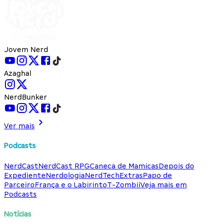
Jovem Nerd
Azaghal
NerdBunker
Ver mais
Podcasts
NerdCast
NerdCast RPG
Caneca de Mamicas
Depois do
Expediente
Nerdologia
NerdTech
Extras
Papo de
Parceiro
França e o Labirinto
T-Zombii
Veja mais em
Podcasts
Notícias