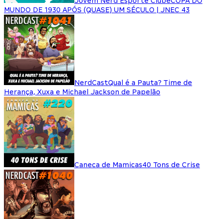
Jovem Nerd Esporte Clube
COPA DO
MUNDO DE 1930 APÓS (QUASE) UM SÉCULO | JNEC 43
NerdCast
Qual é a Pauta? Time de
Herança, Xuxa e Michael Jackson de Papelão
Caneca de Mamicas
40 Tons de Crise