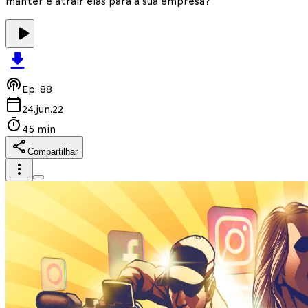
manter e atrair elas para a sua empresa?
Ep.
88
24.jun.22
45 min
Compartilhar