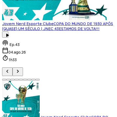
Jovem Nerd Esporte Clube
COPA DO MUNDO DE 1930 APÓS
(QUASE) UM SÉCULO | JNEC 43
ESTAMOS DE VOLTA!!!
J
Ep.
43
04.ago.26
1h33