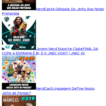
NerdCast
A Odisseia: Do Jeito Que Nolan
Pretendia
Jovem Nerd Esporte Clube
FINAL DA
COPA: A ESPANHA É BI, E O JNEC VOA?! | JNEC 42
NerdCast
Linguagem Define Nosso
Jeito de Pensar?