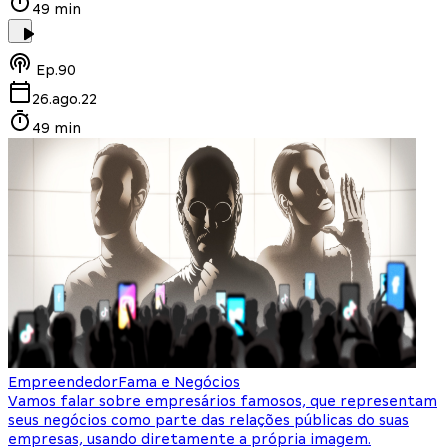
49 min
Ep.
90
26.ago.22
49 min
Empreendedor
Fama e Negócios
Vamos falar sobre empresários famosos, que representam
seus negócios como parte das relações públicas do suas
empresas, usando diretamente a própria imagem.