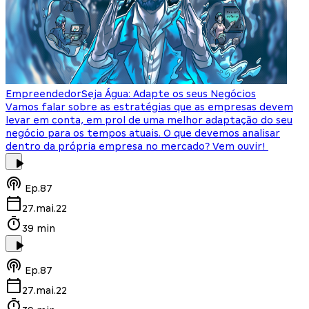
Empreendedor
Seja Água: Adapte os seus Negócios
Vamos falar sobre as estratégias que as empresas devem
levar em conta, em prol de uma melhor adaptação do seu
negócio para os tempos atuais. O que devemos analisar
dentro da própria empresa no mercado? Vem ouvir!
Ep.
87
27.mai.22
39 min
Ep.
87
27.mai.22