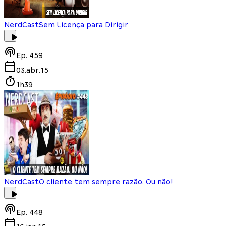
NerdCast
Sem Licença para Dirigir
Ep.
459
03.abr.15
1h39
NerdCast
O cliente tem sempre razão. Ou não!
Ep.
448