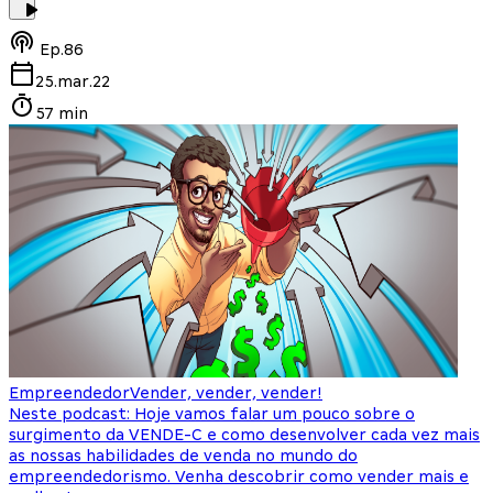
Ep.
86
25.mar.22
57 min
Empreendedor
Vender, vender, vender!
Neste podcast: Hoje vamos falar um pouco sobre o
surgimento da VENDE-C e como desenvolver cada vez mais
as nossas habilidades de venda no mundo do
empreendedorismo. Venha descobrir como vender mais e