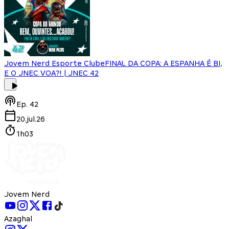
Jovem Nerd Esporte Clube
FINAL DA COPA: A ESPANHA É BI,
E O JNEC VOA?! | JNEC 42
Ep.
42
20.jul.26
1h03
Jovem Nerd
Azaghal