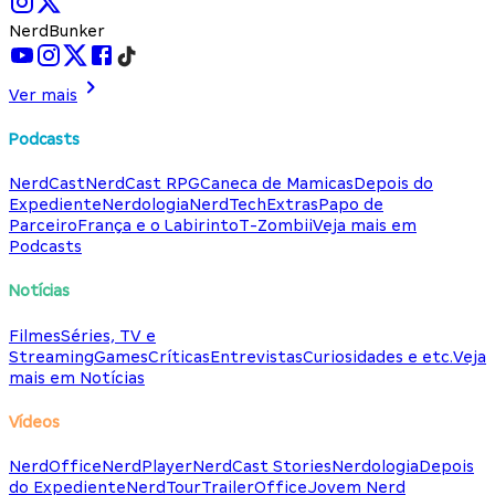
NerdBunker
Ver mais
Podcasts
NerdCast
NerdCast RPG
Caneca de Mamicas
Depois do
Expediente
Nerdologia
NerdTech
Extras
Papo de
Parceiro
França e o Labirinto
T-Zombii
Veja mais em
Podcasts
Notícias
Filmes
Séries, TV e
Streaming
Games
Críticas
Entrevistas
Curiosidades e etc.
Veja
mais em Notícias
Vídeos
NerdOffice
NerdPlayer
NerdCast Stories
Nerdologia
Depois
do Expediente
NerdTour
TrailerOffice
Jovem Nerd