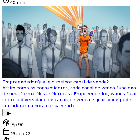
40 min
Empreendedor
Qual é o melhor canal de venda?
Assim como os consumidores, cada canal de venda funciona
de uma forma. Neste Nerdcast Empreendedor, vamos falar
sobre a diversidade de canais de venda e quais você pode
considerar na hora da sua venda.
Ep.
90
26.ago.22