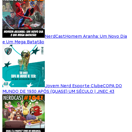
NerdCast
Homem Aranha: Um Novo Dia
e Um Mega Batatão
Jovem Nerd Esporte Clube
COPA DO
MUNDO DE 1930 APÓS (QUASE) UM SÉCULO | JNEC 43