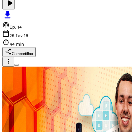
Ep.
14
26.fev.16
44 min
Compartilhar