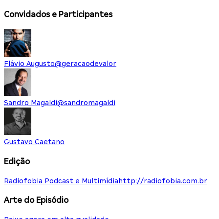
Convidados e Participantes
Flávio Augusto
@
geracaodevalor
Sandro Magaldi
@
sandromagaldi
Gustavo Caetano
Edição
Radiofobia Podcast e Multimídia
http://radiofobia.com.br
Arte do Episódio