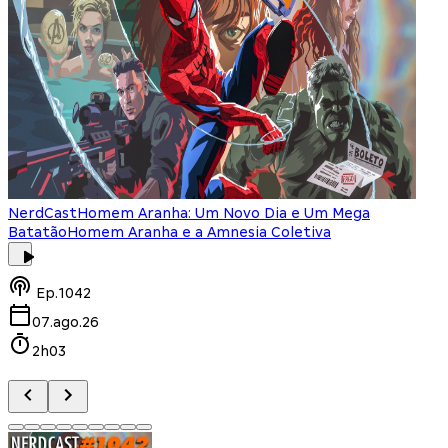
NerdCast
Homem Aranha: Um Novo Dia e Um Mega
Batatão
Homem Aranha e a Amnesia Coletiva
Ep.
1042
07.ago.26
2h03