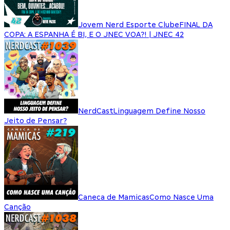
Jovem Nerd Esporte Clube
FINAL DA
COPA: A ESPANHA É BI, E O JNEC VOA?! | JNEC 42
NerdCast
Linguagem Define Nosso
Jeito de Pensar?
Caneca de Mamicas
Como Nasce Uma
Canção