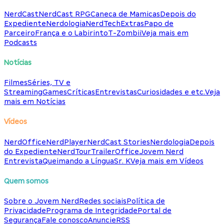
NerdCast
NerdCast RPG
Caneca de Mamicas
Depois do
Expediente
Nerdologia
NerdTech
Extras
Papo de
Parceiro
França e o Labirinto
T-Zombii
Veja mais em
Podcasts
Notícias
Filmes
Séries, TV e
Streaming
Games
Críticas
Entrevistas
Curiosidades e etc.
Veja
mais em Notícias
Vídeos
NerdOffice
NerdPlayer
NerdCast Stories
Nerdologia
Depois
do Expediente
NerdTour
TrailerOffice
Jovem Nerd
Entrevista
Queimando a Língua
Sr. K
Veja mais em Vídeos
Quem somos
Sobre o Jovem Nerd
Redes sociais
Política de
Privacidade
Programa de Integridade
Portal de
Segurança
Fale conosco
Anuncie
RSS