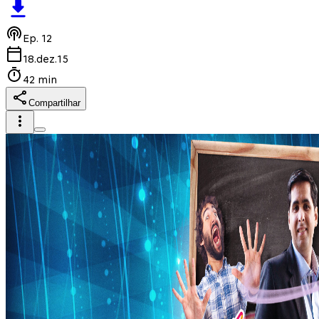
Ep.
12
18.dez.15
42 min
Compartilhar