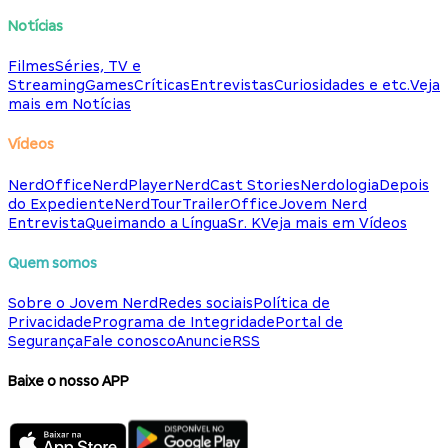
Notícias
Filmes
Séries, TV e
Streaming
Games
Críticas
Entrevistas
Curiosidades e etc.
Veja
mais em Notícias
Vídeos
NerdOffice
NerdPlayer
NerdCast Stories
Nerdologia
Depois
do Expediente
NerdTour
TrailerOffice
Jovem Nerd
Entrevista
Queimando a Língua
Sr. K
Veja mais em Vídeos
Quem somos
Sobre o Jovem Nerd
Redes sociais
Política de
Privacidade
Programa de Integridade
Portal de
Segurança
Fale conosco
Anuncie
RSS
Baixe o nosso APP