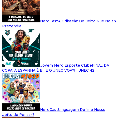
NerdCast
A Odisseia: Do Jeito Que Nolan
Pretendia
Jovem Nerd Esporte Clube
FINAL DA
COPA: A ESPANHA É BI, E O JNEC VOA?! | JNEC 42
NerdCast
Linguagem Define Nosso
Jeito de Pensar?