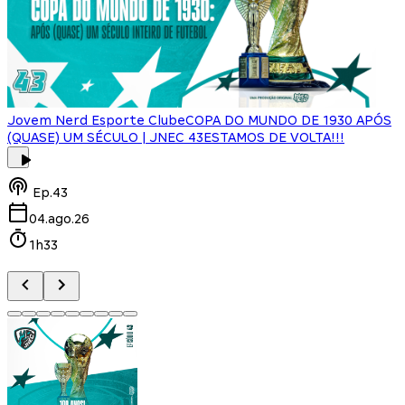
Jovem Nerd Esporte Clube
COPA DO MUNDO DE 1930 APÓS
(QUASE) UM SÉCULO | JNEC 43
ESTAMOS DE VOLTA!!!
J
Ep.
43
04.ago.26
1h33