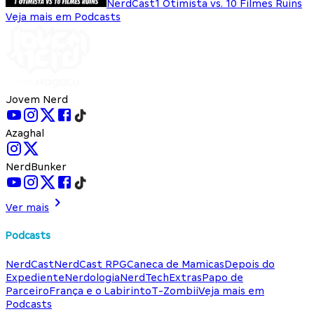
NerdCast
1 Otimista vs. 10 Filmes Ruins
Veja mais em Podcasts
Jovem Nerd
Azaghal
NerdBunker
Ver mais
Podcasts
NerdCast
NerdCast RPG
Caneca de Mamicas
Depois do
Expediente
Nerdologia
NerdTech
Extras
Papo de
Parceiro
França e o Labirinto
T-Zombii
Veja mais em
Podcasts