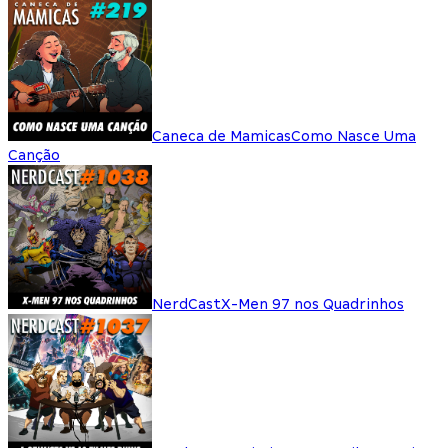
Caneca de Mamicas
Como Nasce Uma
Canção
NerdCast
X-Men 97 nos Quadrinhos