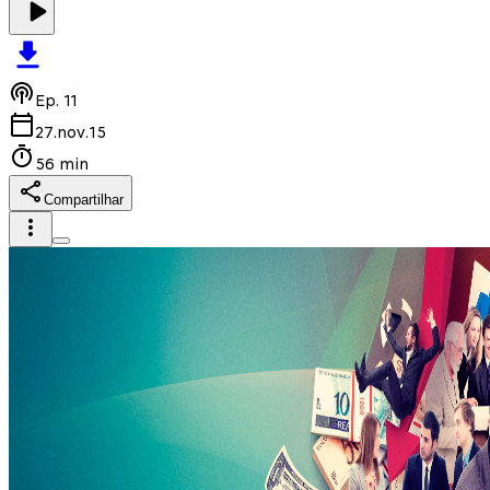
Ep.
11
27.nov.15
56 min
Compartilhar