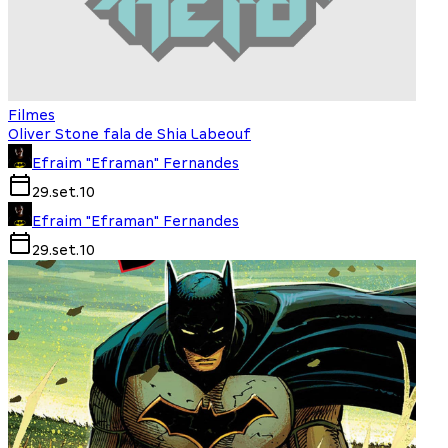
Filmes
Oliver Stone fala de Shia Labeouf
Efraim "Eframan" Fernandes
29.set.10
Efraim "Eframan" Fernandes
29.set.10