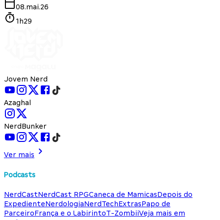
08.mai.26
1h29
Jovem Nerd
Azaghal
NerdBunker
Ver mais
Podcasts
NerdCast
NerdCast RPG
Caneca de Mamicas
Depois do
Expediente
Nerdologia
NerdTech
Extras
Papo de
Parceiro
França e o Labirinto
T-Zombii
Veja mais em