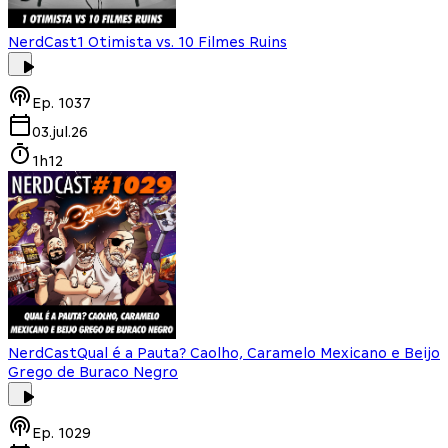
NerdCast
1 Otimista vs. 10 Filmes Ruins
Ep.
1037
03.jul.26
1h12
NerdCast
Qual é a Pauta? Caolho, Caramelo Mexicano e Beijo
Grego de Buraco Negro
Ep.
1029