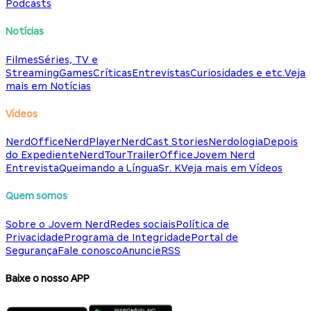
Podcasts
Notícias
Filmes
Séries, TV e
Streaming
Games
Críticas
Entrevistas
Curiosidades e etc.
Veja
mais em Notícias
Vídeos
NerdOffice
NerdPlayer
NerdCast Stories
Nerdologia
Depois
do Expediente
NerdTour
TrailerOffice
Jovem Nerd
Entrevista
Queimando a Língua
Sr. K
Veja mais em Vídeos
Quem somos
Sobre o Jovem Nerd
Redes sociais
Política de
Privacidade
Programa de Integridade
Portal de
Segurança
Fale conosco
Anuncie
RSS
Baixe o nosso APP