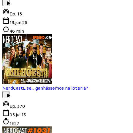
Ep.
15
19.jun.26
46 min
NerdCast
E se... ganhássemos na loteria?
Ep.
370
05.jul.13
1h27