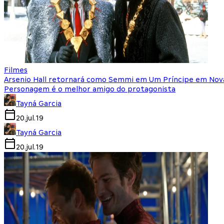
Filmes
Arsenio Hall retornará como Semmi em Um Príncipe em Nova
Personagem é o melhor amigo do protagonista
Tayná Garcia
20.jul.19
Tayná Garcia
20.jul.19