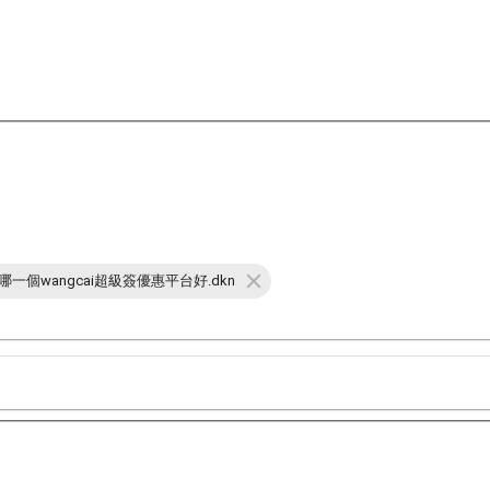
🅰️哪一個wangcai超級簽優惠平台好.dkn