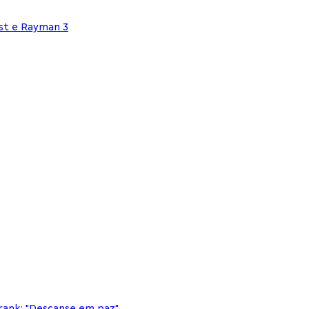
st e Rayman 3
ank: "Descanse em paz"