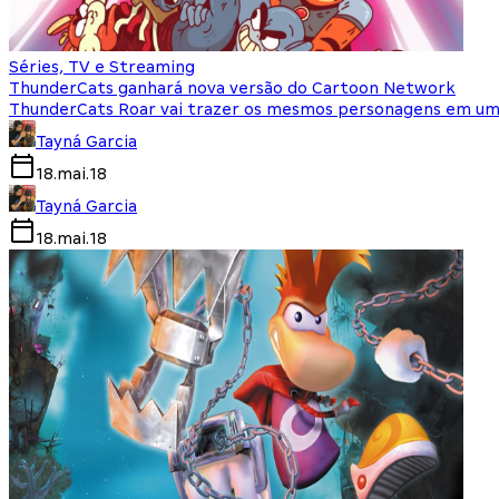
Séries, TV e Streaming
ThunderCats ganhará nova versão do Cartoon Network
ThunderCats Roar vai trazer os mesmos personagens em um
Tayná Garcia
18.mai.18
Tayná Garcia
18.mai.18