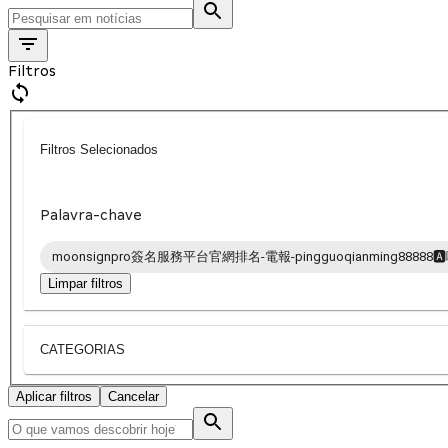
Filtros
Filtros Selecionados
Palavra-chave
moonsignpro簽名服務平台官網排名-電報-pingguoqianming88888
Limpar filtros
CATEGORIAS
Aplicar filtros
Cancelar