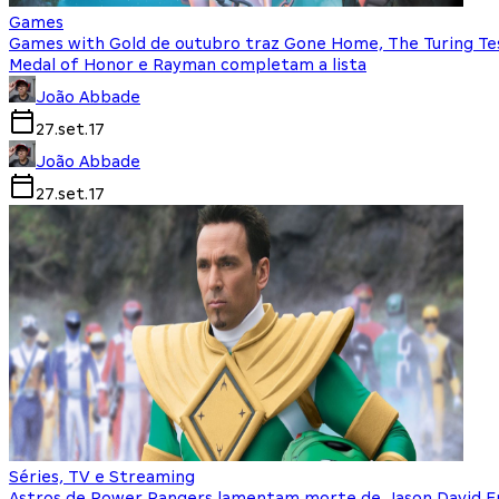
Games
Games with Gold de outubro traz Gone Home, The Turing Te
Medal of Honor e Rayman completam a lista
João Abbade
27.set.17
João Abbade
27.set.17
Séries, TV e Streaming
Astros de Power Rangers lamentam morte de Jason David Fr