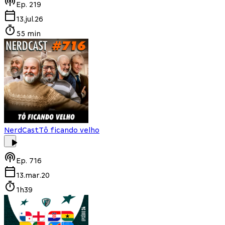
Ep.
219
13.jul.26
55 min
NerdCast
Tô ficando velho
Ep.
716
13.mar.20
1h39