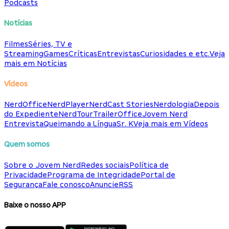
Podcasts
Notícias
Filmes
Séries, TV e
Streaming
Games
Críticas
Entrevistas
Curiosidades e etc.
Veja
mais em Notícias
Vídeos
NerdOffice
NerdPlayer
NerdCast Stories
Nerdologia
Depois
do Expediente
NerdTour
TrailerOffice
Jovem Nerd
Entrevista
Queimando a Língua
Sr. K
Veja mais em Vídeos
Quem somos
Sobre o Jovem Nerd
Redes sociais
Política de
Privacidade
Programa de Integridade
Portal de
Segurança
Fale conosco
Anuncie
RSS
Baixe o nosso APP