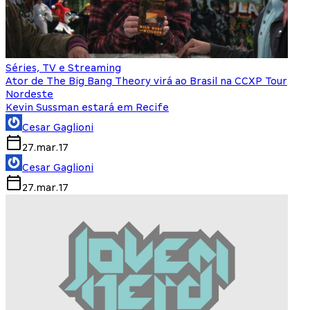
Séries, TV e Streaming
Ator de The Big Bang Theory virá ao Brasil na CCXP Tour
Nordeste
Kevin Sussman estará em Recife
Cesar Gaglioni
27.mar.17
Cesar Gaglioni
27.mar.17