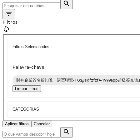
Filtros
Filtros Selecionados
Palavra-chave
財神企業簽名折扣唯一購買聯繫-TG:@sdfzfzf⬅️1999app超級簽充值.i
Limpar filtros
CATEGORIAS
Aplicar filtros
Cancelar