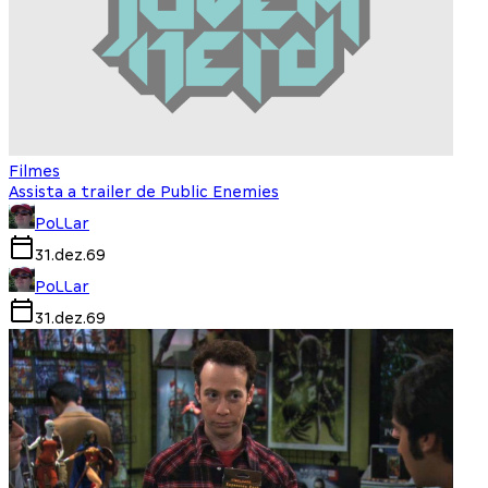
Filmes
Assista a trailer de Public Enemies
PoLLar
31.dez.69
PoLLar
31.dez.69