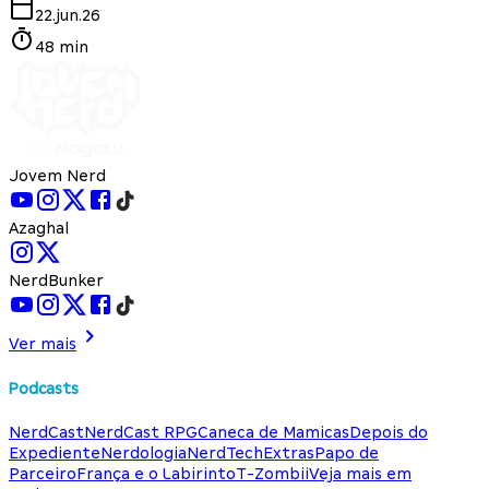
22.jun.26
48 min
Jovem Nerd
Azaghal
NerdBunker
Ver mais
Podcasts
NerdCast
NerdCast RPG
Caneca de Mamicas
Depois do
Expediente
Nerdologia
NerdTech
Extras
Papo de
Parceiro
França e o Labirinto
T-Zombii
Veja mais em