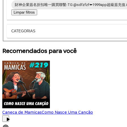
財神企業簽名折扣唯一購買聯繫-TG:@sdfzfzf⬅️1999app超級簽充值.i
Limpar filtros
CATEGORIAS
Recomendados para você
Caneca de Mamicas
Como Nasce Uma Canção