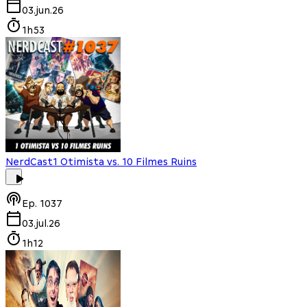
03.jun.26
1h53
NerdCast
1 Otimista vs. 10 Filmes Ruins
Ep.
1037
03.jul.26
1h12