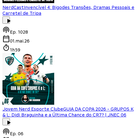
NerdCast
Invencível 4: Bigodes Transões, Dramas Pessoais e
Carretel de Tripa
Ep.
1028
01.mai.26
1h59
Jovem Nerd Esporte Clube
GUIA DA COPA 2026 - GRUPOS K
& L: Didi Braguinha e a Última Chance do CR7? | JNEC 06
Ep.
06