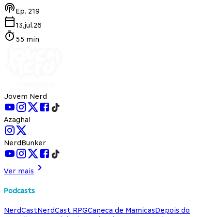
Ep.
219
13.jul.26
55 min
Jovem Nerd
Azaghal
NerdBunker
Ver mais
Podcasts
NerdCast
NerdCast RPG
Caneca de Mamicas
Depois do