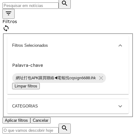
Filtros
Filtros Selecionados
Palavra-chave
網址打包APK購買聯絡◀️電報找cqsign6688.ihk
Limpar filtros
CATEGORIAS
Aplicar filtros
Cancelar