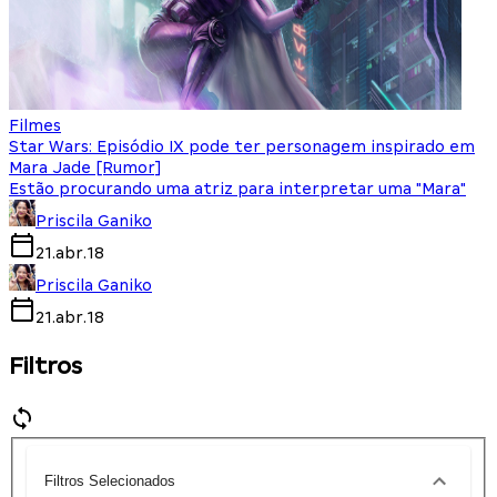
Filmes
Star Wars: Episódio IX pode ter personagem inspirado em
Mara Jade [Rumor]
Estão procurando uma atriz para interpretar uma "Mara"
Priscila Ganiko
21.abr.18
Priscila Ganiko
21.abr.18
Filtros
Filtros Selecionados