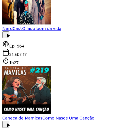
NerdCast
O lado bom da vida
Ep.
564
21.abr.17
1h27
Caneca de Mamicas
Como Nasce Uma Canção