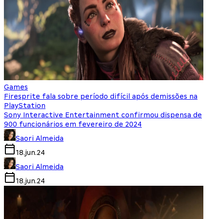
Games
Firesprite fala sobre período difícil após demissões na
PlayStation
Sony Interactive Entertainment confirmou dispensa de
900 funcionários em fevereiro de 2024
Saori Almeida
18.jun.24
Saori Almeida
18.jun.24