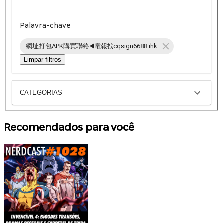
Palavra-chave
網址打包APK購買聯絡◀️電報找cqsign6688.ihk
Limpar filtros
CATEGORIAS
Recomendados para você