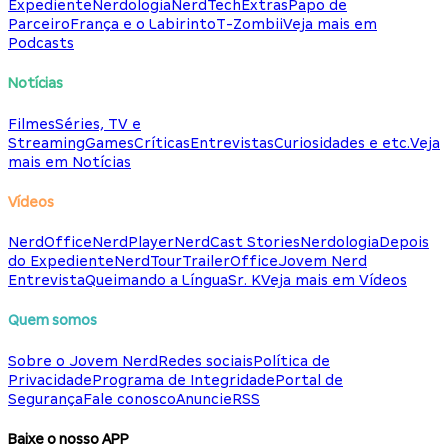
Expediente
Nerdologia
NerdTech
Extras
Papo de
Parceiro
França e o Labirinto
T-Zombii
Veja mais em
Podcasts
Notícias
Filmes
Séries, TV e
Streaming
Games
Críticas
Entrevistas
Curiosidades e etc.
Veja
mais em Notícias
Vídeos
NerdOffice
NerdPlayer
NerdCast Stories
Nerdologia
Depois
do Expediente
NerdTour
TrailerOffice
Jovem Nerd
Entrevista
Queimando a Língua
Sr. K
Veja mais em Vídeos
Quem somos
Sobre o Jovem Nerd
Redes sociais
Política de
Privacidade
Programa de Integridade
Portal de
Segurança
Fale conosco
Anuncie
RSS
Baixe o nosso APP