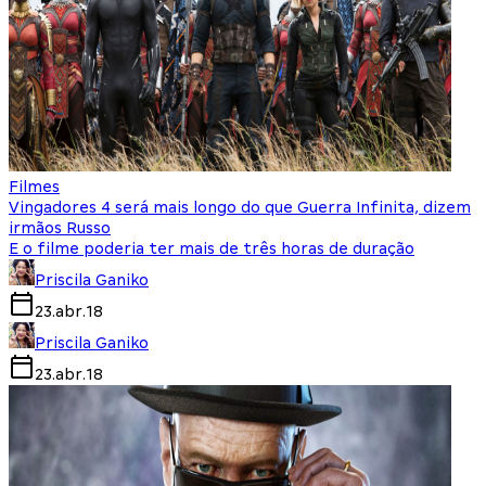
Filmes
Vingadores 4 será mais longo do que Guerra Infinita, dizem
irmãos Russo
E o filme poderia ter mais de três horas de duração
Priscila Ganiko
23.abr.18
Priscila Ganiko
23.abr.18