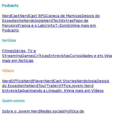
Podcasts
NerdCast
NerdCast RPG
Caneca de Mamicas
Depois do
Expediente
Nerdologia
NerdTech
Extras
Papo de
Parceiro
França e o Labirinto
T-Zombii
Veja mais em
Podcasts
Notícias
Filmes
Séries, TV e
Streaming
Games
Críticas
Entrevistas
Curiosidades e etc.
Veja
mais em Notícias
Vídeos
NerdOffice
NerdPlayer
NerdCast Stories
Nerdologia
Depois
do Expediente
NerdTour
TrailerOffice
Jovem Nerd
Entrevista
Queimando a Língua
Sr. K
Veja mais em Vídeos
Quem somos
Sobre o Jovem Nerd
Redes sociais
Política de