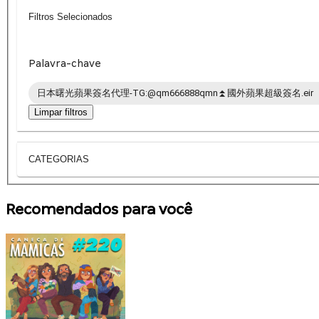
Filtros Selecionados
Palavra-chave
日本曙光蘋果簽名代理-TG:@qm666888qmn⏫️國外蘋果超級簽名.eir
Limpar filtros
CATEGORIAS
Recomendados para você