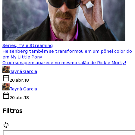
Séries, TV e Streaming
Heisenberg também se transformou em um pônei colorido
em My Little Pony
O personagem aparece no mesmo salão de Rick e Morty!
Tayná Garcia
20.abr.18
Tayná Garcia
20.abr.18
Filtros