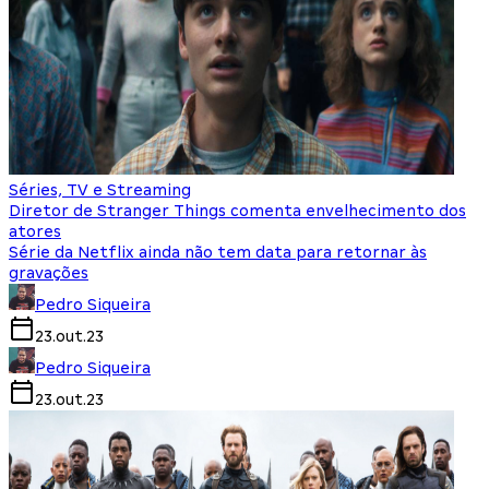
Séries, TV e Streaming
Diretor de Stranger Things comenta envelhecimento dos
atores
Série da Netflix ainda não tem data para retornar às
gravações
Pedro Siqueira
23.out.23
Pedro Siqueira
23.out.23