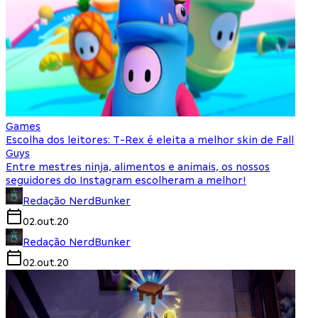
Games
Escolha dos leitores: T-Rex é eleita a melhor skin de Fall
Guys
Entre mestres ninja, alimentos e animais, os nossos
seguidores do Instagram escolheram a melhor!
Redação NerdBunker
02.out.20
Redação NerdBunker
02.out.20