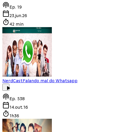
Ep.
19
23.jun.26
42 min
NerdCast
Falando mal do Whatsapp
Ep.
538
14.out.16
1h36