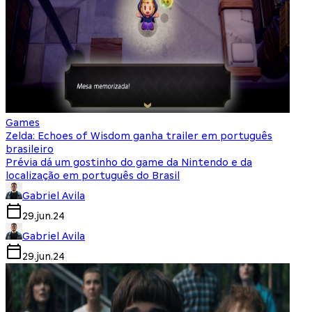
Games
Zelda: Echoes of Wisdom ganha trailer em português
brasileiro
Prévia dá um gostinho do game da Nintendo e da
localização em português do Brasil
Gabriel Avila
29.jun.24
Gabriel Avila
29.jun.24