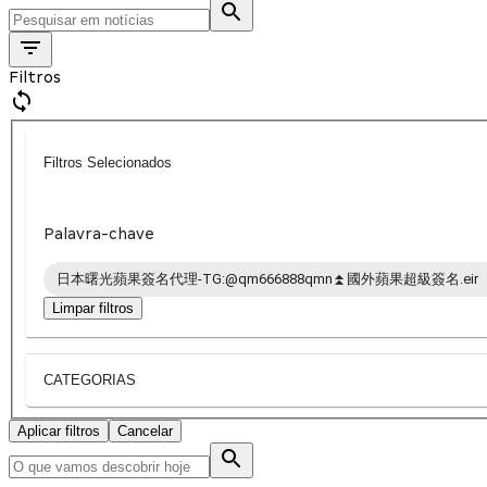
Filtros
Filtros Selecionados
Palavra-chave
日本曙光蘋果簽名代理-TG:@qm666888qmn⏫️國外蘋果超級簽名.eir
Limpar filtros
CATEGORIAS
Aplicar filtros
Cancelar