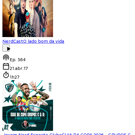
NerdCast
O lado bom da vida
Ep.
564
21.abr.17
1h27