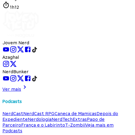
1h12
Jovem Nerd
Azaghal
NerdBunker
Ver mais
Podcasts
NerdCast
NerdCast RPG
Caneca de Mamicas
Depois do
Expediente
Nerdologia
NerdTech
Extras
Papo de
Parceiro
França e o Labirinto
T-Zombii
Veja mais em
Podcasts