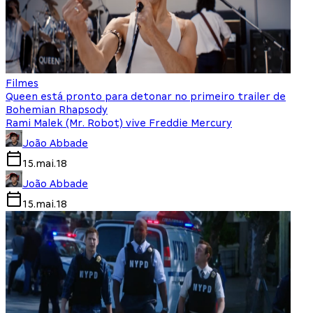
Filmes
Queen está pronto para detonar no primeiro trailer de
Bohemian Rhapsody
Rami Malek (Mr. Robot) vive Freddie Mercury
João Abbade
15.mai.18
João Abbade
15.mai.18