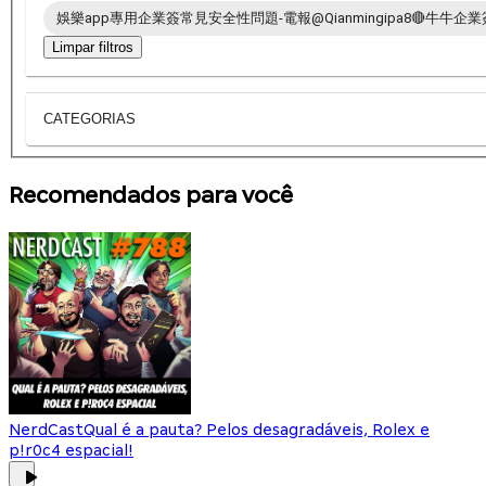
娛樂app專用企業簽常見安全性問題-電報@Qianmingipa8🔴牛牛企業簽
Limpar filtros
CATEGORIAS
Recomendados para você
NerdCast
Qual é a pauta? Pelos desagradáveis, Rolex e
p!r0c4 espacial!