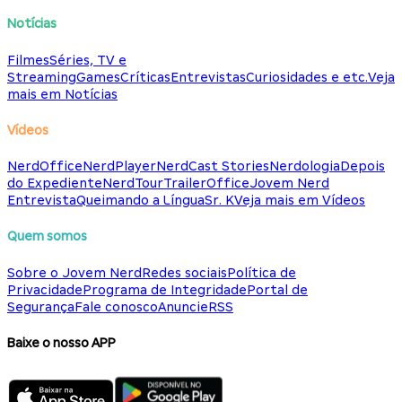
Notícias
Filmes
Séries, TV e
Streaming
Games
Críticas
Entrevistas
Curiosidades e etc.
Veja
mais em Notícias
Vídeos
NerdOffice
NerdPlayer
NerdCast Stories
Nerdologia
Depois
do Expediente
NerdTour
TrailerOffice
Jovem Nerd
Entrevista
Queimando a Língua
Sr. K
Veja mais em Vídeos
Quem somos
Sobre o Jovem Nerd
Redes sociais
Política de
Privacidade
Programa de Integridade
Portal de
Segurança
Fale conosco
Anuncie
RSS
Baixe o nosso APP