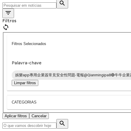
Filtros
Filtros Selecionados
Palavra-chave
娛樂app專用企業簽常見安全性問題-電報@Qianmingipa8🔴牛牛企業簽
Limpar filtros
CATEGORIAS
Aplicar filtros
Cancelar