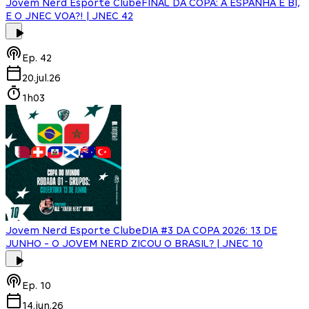
Jovem Nerd Esporte Clube
FINAL DA COPA: A ESPANHA É BI,
E O JNEC VOA?! | JNEC 42
Ep.
42
20.jul.26
1h03
Jovem Nerd Esporte Clube
DIA #3 DA COPA 2026: 13 DE
JUNHO - O JOVEM NERD ZICOU O BRASIL? | JNEC 10
Ep.
10
14.jun.26