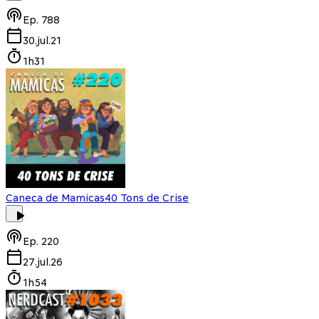
Ep.
788
30.jul.21
1h31
Caneca de Mamicas
40 Tons de Crise
Ep.
220
27.jul.26
1h54