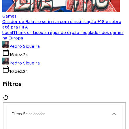
Games
Criador de Balatro se irrita com classificação +18 e sobra
até pra FIFA
LocalThunk criticou a régua do órgão regulador dos games
na Europa
Pedro Siqueira
16.dez.24
Pedro Siqueira
16.dez.24
Filtros
Filtros Selecionados