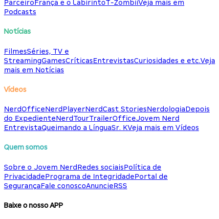
Parceiro
França e o Labirinto
T-Zombii
Veja mais em
Podcasts
Notícias
Filmes
Séries, TV e
Streaming
Games
Críticas
Entrevistas
Curiosidades e etc.
Veja
mais em Notícias
Vídeos
NerdOffice
NerdPlayer
NerdCast Stories
Nerdologia
Depois
do Expediente
NerdTour
TrailerOffice
Jovem Nerd
Entrevista
Queimando a Língua
Sr. K
Veja mais em Vídeos
Quem somos
Sobre o Jovem Nerd
Redes sociais
Política de
Privacidade
Programa de Integridade
Portal de
Segurança
Fale conosco
Anuncie
RSS
Baixe o nosso APP