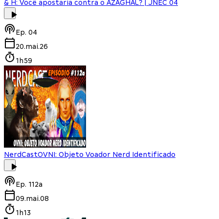
& H: Você apostaria contra o AZAGHAL? | JNEC 04
Ep.
04
20.mai.26
1h59
NerdCast
OVNI: Objeto Voador Nerd Identificado
Ep.
112a
09.mai.08
1h13