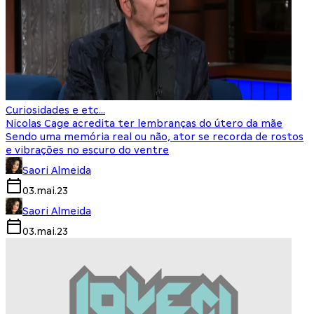
Curiosidades e etc...
Nicolas Cage acredita ter lembranças do útero da mãe
Sendo uma memória real ou não, ator se recorda de rostos
e vibrações no escuro do ventre
Saori Almeida
03.mai.23
Saori Almeida
03.mai.23