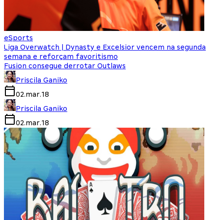
eSports
Liga Overwatch | Dynasty e Excelsior vencem na segunda
semana e reforçam favoritismo
Fusion consegue derrotar Outlaws
Priscila Ganiko
02.mar.18
Priscila Ganiko
02.mar.18