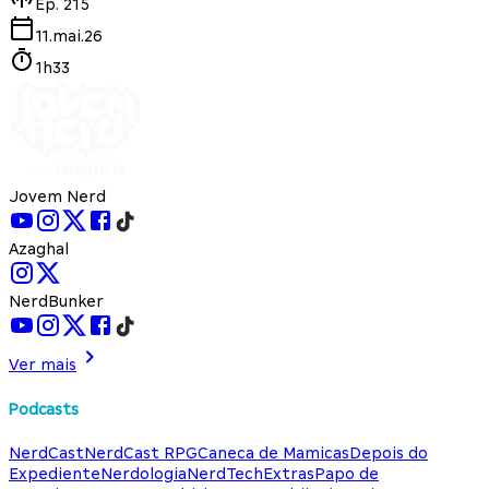
Ep.
215
11.mai.26
1h33
Jovem Nerd
Azaghal
NerdBunker
Ver mais
Podcasts
NerdCast
NerdCast RPG
Caneca de Mamicas
Depois do
Expediente
Nerdologia
NerdTech
Extras
Papo de