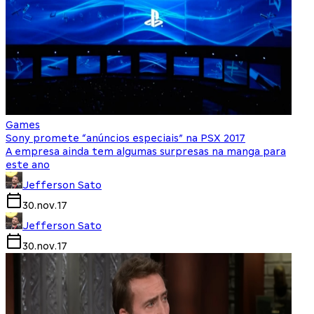
Games
Sony promete “anúncios especiais” na PSX 2017
A empresa ainda tem algumas surpresas na manga para
este ano
Jefferson Sato
30.nov.17
Jefferson Sato
30.nov.17