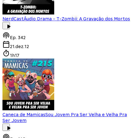
NerdCast
Áudio Drama - T-Zombii: A Gravação dos Mortos
Ep.
342
21.dez.12
1h17
Caneca de Mamicas
Sou Jovem Pra Ser Velha e Velha Pra
Ser Jovem