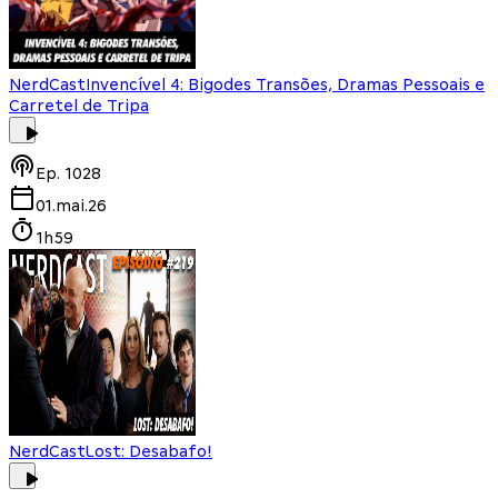
NerdCast
Invencível 4: Bigodes Transões, Dramas Pessoais e
Carretel de Tripa
Ep.
1028
01.mai.26
1h59
NerdCast
Lost: Desabafo!