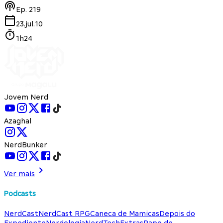
Ep.
219
23.jul.10
1h24
Jovem Nerd
Azaghal
NerdBunker
Ver mais
Podcasts
NerdCast
NerdCast RPG
Caneca de Mamicas
Depois do