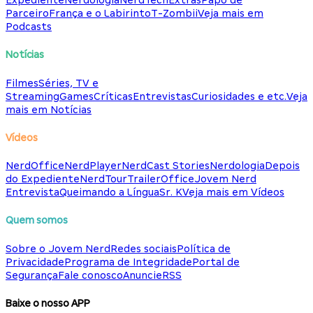
Expediente
Nerdologia
NerdTech
Extras
Papo de
Parceiro
França e o Labirinto
T-Zombii
Veja mais em
Podcasts
Notícias
Filmes
Séries, TV e
Streaming
Games
Críticas
Entrevistas
Curiosidades e etc.
Veja
mais em Notícias
Vídeos
NerdOffice
NerdPlayer
NerdCast Stories
Nerdologia
Depois
do Expediente
NerdTour
TrailerOffice
Jovem Nerd
Entrevista
Queimando a Língua
Sr. K
Veja mais em Vídeos
Quem somos
Sobre o Jovem Nerd
Redes sociais
Política de
Privacidade
Programa de Integridade
Portal de
Segurança
Fale conosco
Anuncie
RSS
Baixe o nosso APP