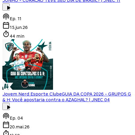
JUNHO - CURAÇAO TEVE SEU DIA DE BRASIL? | JNEC 11
Ep.
11
15.jun.26
44 min
Jovem Nerd Esporte Clube
GUIA DA COPA 2026 - GRUPOS G
& H: Você apostaria contra o AZAGHAL? | JNEC 04
Ep.
04
20.mai.26