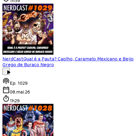
1h59
NerdCast
Qual é a Pauta? Caolho, Caramelo Mexicano e Beijo
Grego de Buraco Negro
Ep.
1029
08.mai.26
1h29