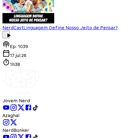
NerdCast
Linguagem Define Nosso Jeito de Pensar?
Ep.
1039
17.jul.26
1h38
Jovem Nerd
Azaghal
NerdBunker