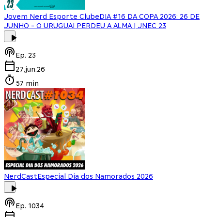
Jovem Nerd Esporte Clube
DIA #16 DA COPA 2026: 26 DE
JUNHO - O URUGUAI PERDEU A ALMA | JNEC 23
Ep.
23
27.jun.26
57 min
NerdCast
Especial Dia dos Namorados 2026
Ep.
1034