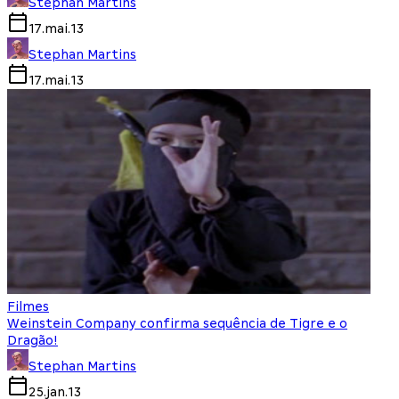
Stephan Martins
17.mai.13
Stephan Martins
17.mai.13
Filmes
Weinstein Company confirma sequência de Tigre e o
Dragão!
Stephan Martins
25.jan.13