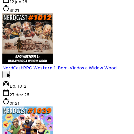
12.jun.26
3h21
NerdCast
RPG Western 1: Bem-Vindos a Widow Wood
Ep.
1012
27.dez.25
2h51