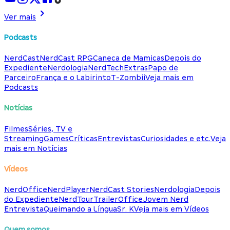
Ver mais
Podcasts
NerdCast
NerdCast RPG
Caneca de Mamicas
Depois do
Expediente
Nerdologia
NerdTech
Extras
Papo de
Parceiro
França e o Labirinto
T-Zombii
Veja mais em
Podcasts
Notícias
Filmes
Séries, TV e
Streaming
Games
Críticas
Entrevistas
Curiosidades e etc.
Veja
mais em Notícias
Vídeos
NerdOffice
NerdPlayer
NerdCast Stories
Nerdologia
Depois
do Expediente
NerdTour
TrailerOffice
Jovem Nerd
Entrevista
Queimando a Língua
Sr. K
Veja mais em Vídeos
Quem somos