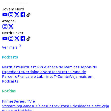
Jovem Nerd
Azaghal
NerdBunker
Ver mais
Podcasts
NerdCast
NerdCast RPG
Caneca de Mamicas
Depois do
Expediente
Nerdologia
NerdTech
Extras
Papo de
Parceiro
França e o Labirinto
T-Zombii
Veja mais em
Podcasts
Notícias
Filmes
Séries, TV e
Streaming
Games
Críticas
Entrevistas
Curiosidades e etc.
Veja
mais em Notícias