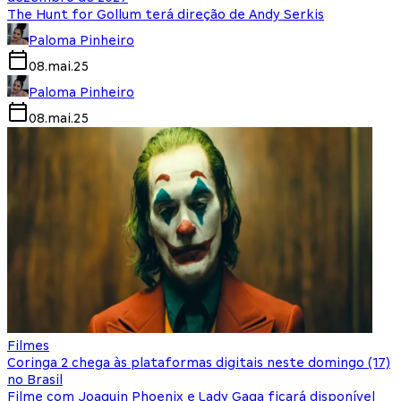
The Hunt for Gollum terá direção de Andy Serkis
Paloma Pinheiro
08.mai.25
Paloma Pinheiro
08.mai.25
Filmes
Coringa 2 chega às plataformas digitais neste domingo (17)
no Brasil
Filme com Joaquin Phoenix e Lady Gaga ficará disponível