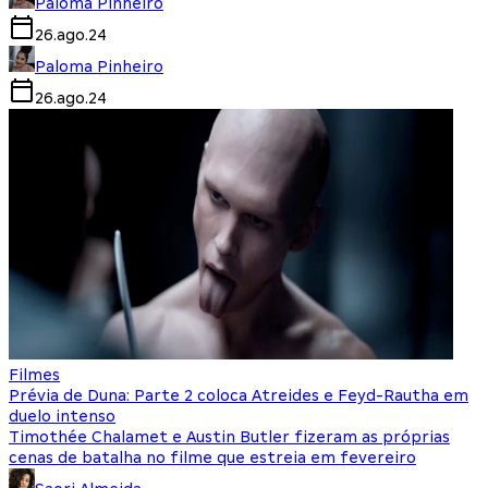
Paloma Pinheiro
26.ago.24
Paloma Pinheiro
26.ago.24
Filmes
Prévia de Duna: Parte 2 coloca Atreides e Feyd-Rautha em
duelo intenso
Timothée Chalamet e Austin Butler fizeram as próprias
cenas de batalha no filme que estreia em fevereiro