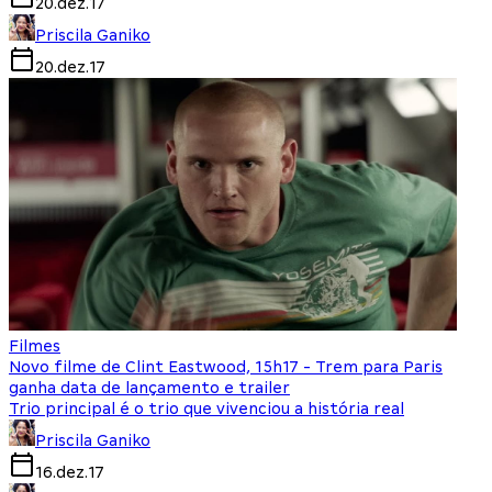
20.dez.17
Priscila Ganiko
20.dez.17
Filmes
Novo filme de Clint Eastwood, 15h17 - Trem para Paris
ganha data de lançamento e trailer
Trio principal é o trio que vivenciou a história real
Priscila Ganiko
16.dez.17