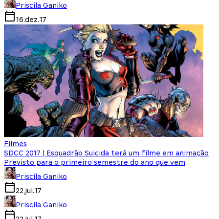
Priscila Ganiko
16.dez.17
Filmes
SDCC 2017 | Esquadrão Suicida terá um filme em animação
Previsto para o primeiro semestre do ano que vem
Priscila Ganiko
22.jul.17
Priscila Ganiko