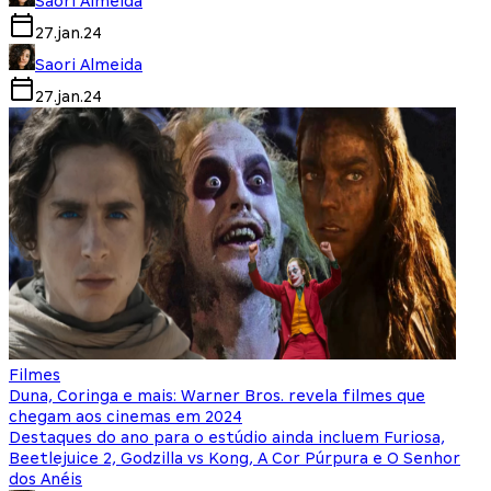
Saori Almeida
27.jan.24
Saori Almeida
27.jan.24
Filmes
Duna, Coringa e mais: Warner Bros. revela filmes que
chegam aos cinemas em 2024
Destaques do ano para o estúdio ainda incluem Furiosa,
Beetlejuice 2, Godzilla vs Kong, A Cor Púrpura e O Senhor
dos Anéis