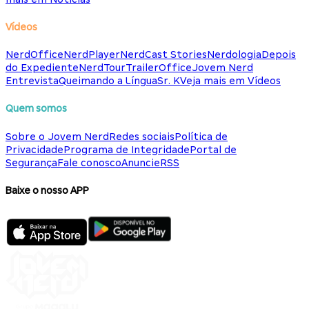
Vídeos
NerdOffice
NerdPlayer
NerdCast Stories
Nerdologia
Depois
do Expediente
NerdTour
TrailerOffice
Jovem Nerd
Entrevista
Queimando a Língua
Sr. K
Veja mais em Vídeos
Quem somos
Sobre o Jovem Nerd
Redes sociais
Política de
Privacidade
Programa de Integridade
Portal de
Segurança
Fale conosco
Anuncie
RSS
Baixe o nosso APP