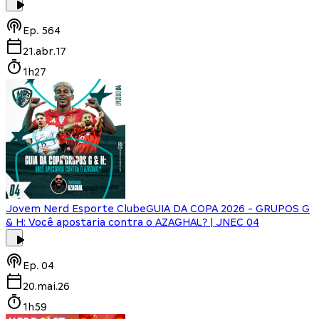
Ep.
564
21.abr.17
1h27
Jovem Nerd Esporte Clube
GUIA DA COPA 2026 - GRUPOS G
& H: Você apostaria contra o AZAGHAL? | JNEC 04
Ep.
04
20.mai.26
1h59