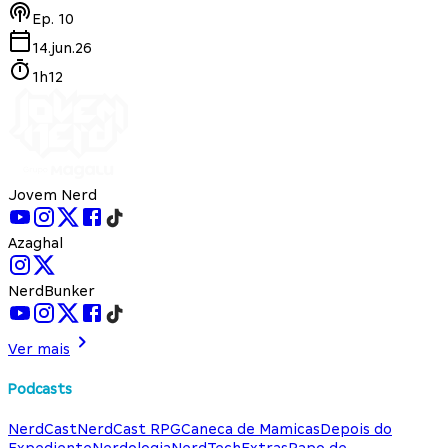
Ep.
10
14.jun.26
1h12
Jovem Nerd
Azaghal
NerdBunker
Ver mais
Podcasts
NerdCast
NerdCast RPG
Caneca de Mamicas
Depois do