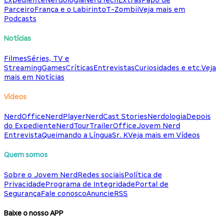
Expediente
Nerdologia
NerdTech
Extras
Papo de
Parceiro
França e o Labirinto
T-Zombii
Veja mais em
Podcasts
Notícias
Filmes
Séries, TV e
Streaming
Games
Críticas
Entrevistas
Curiosidades e etc.
Veja
mais em Notícias
Vídeos
NerdOffice
NerdPlayer
NerdCast Stories
Nerdologia
Depois
do Expediente
NerdTour
TrailerOffice
Jovem Nerd
Entrevista
Queimando a Língua
Sr. K
Veja mais em Vídeos
Quem somos
Sobre o Jovem Nerd
Redes sociais
Política de
Privacidade
Programa de Integridade
Portal de
Segurança
Fale conosco
Anuncie
RSS
Baixe o nosso APP