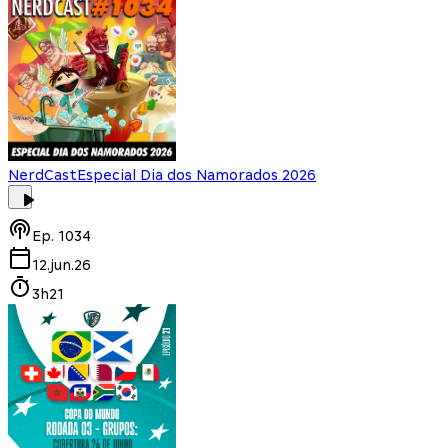
NerdCast
Especial Dia dos Namorados 2026
Ep.
1034
12.jun.26
3h21