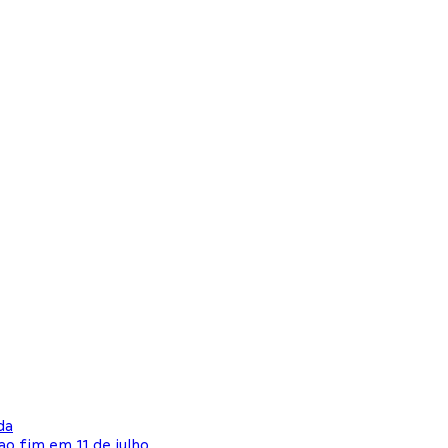
da
ao fim em 11 de julho