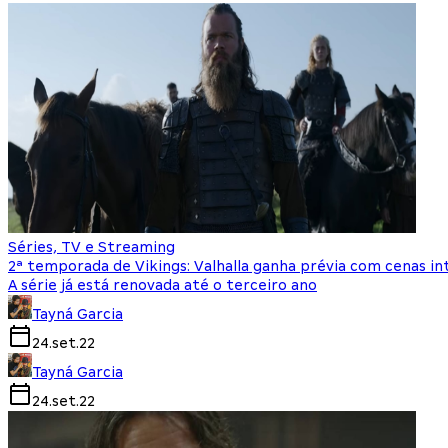
Séries, TV e Streaming
2ª temporada de Vikings: Valhalla ganha prévia com cenas in
A série já está renovada até o terceiro ano
Tayná Garcia
24.set.22
Tayná Garcia
24.set.22