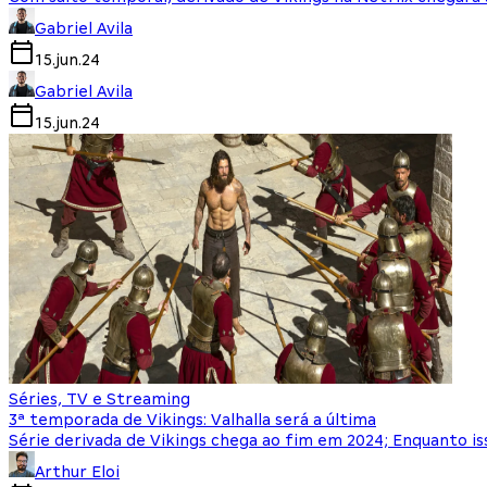
Gabriel Avila
15.jun.24
Gabriel Avila
15.jun.24
Séries, TV e Streaming
3ª temporada de Vikings: Valhalla será a última
Série derivada de Vikings chega ao fim em 2024; Enquanto is
Arthur Eloi