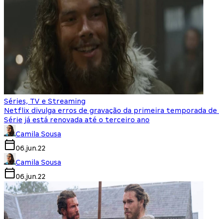
Séries, TV e Streaming
Netflix divulga erros de gravação da primeira temporada de V
Série já está renovada até o terceiro ano
Camila Sousa
06.jun.22
Camila Sousa
06.jun.22