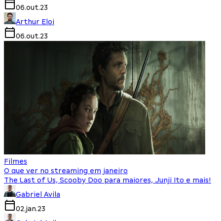
06.out.23
Arthur Eloi
06.out.23
Filmes
O que ver no streaming em janeiro
The Last of Us, Scooby Doo para maiores, Junji Ito e mais!
Gabriel Avila
02.jan.23