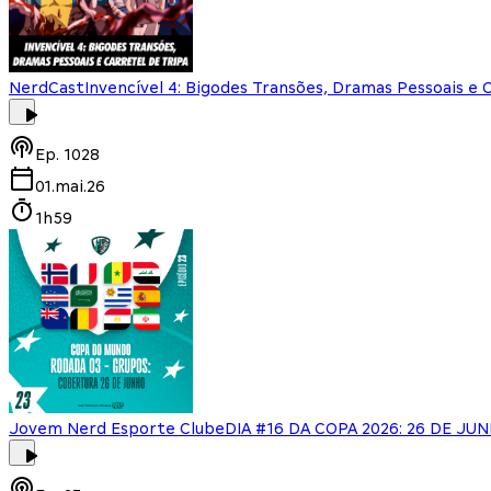
NerdCast
Invencível 4: Bigodes Transões, Dramas Pessoais e 
Ep.
1028
01.mai.26
1h59
Jovem Nerd Esporte Clube
DIA #16 DA COPA 2026: 26 DE JU