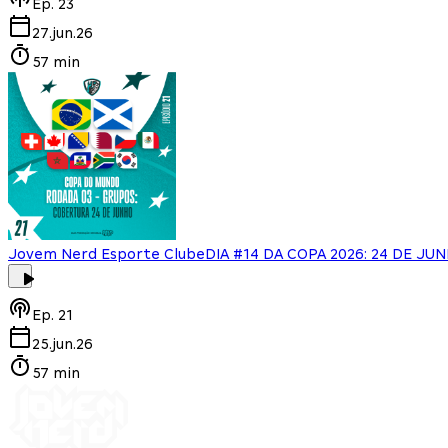
Ep.
23
27.jun.26
57 min
Jovem Nerd Esporte Clube
DIA #14 DA COPA 2026: 24 DE JUN
Ep.
21
25.jun.26
57 min