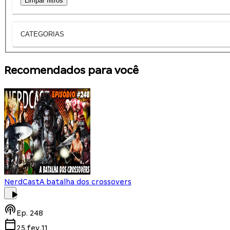
Limpar filtros
CATEGORIAS
Recomendados para você
NerdCast
A batalha dos crossovers
Ep.
248
25.fev.11