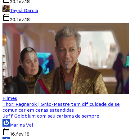
20.fev.18
Tayná Garcia
20.fev.18
Filmes
Thor: Ragnarok | Grão-Mestre tem dificuldade de se
comunicar em cenas estendidas
Jeff Goldblum com seu carisma de sempre
Marina Val
16.fev.18