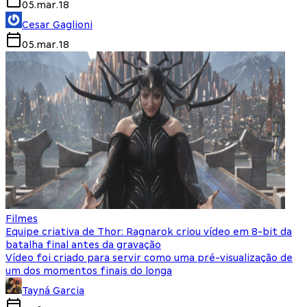
05.mar.18
Cesar Gaglioni
05.mar.18
Filmes
Equipe criativa de Thor: Ragnarok criou vídeo em 8-bit da
batalha final antes da gravação
Vídeo foi criado para servir como uma pré-visualização de
um dos momentos finais do longa
Tayná Garcia