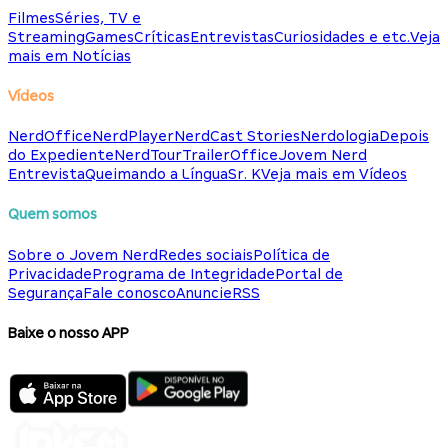
Filmes
Séries, TV e
Streaming
Games
Críticas
Entrevistas
Curiosidades e etc.
Veja
mais em Notícias
Vídeos
NerdOffice
NerdPlayer
NerdCast Stories
Nerdologia
Depois
do Expediente
NerdTour
TrailerOffice
Jovem Nerd
Entrevista
Queimando a Língua
Sr. K
Veja mais em Vídeos
Quem somos
Sobre o Jovem Nerd
Redes sociais
Política de
Privacidade
Programa de Integridade
Portal de
Segurança
Fale conosco
Anuncie
RSS
Baixe o nosso APP