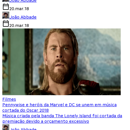
João Abbade
20.mar.18
João Abbade
20.mar.18
Filmes
Pennywise e heróis da Marvel e DC se unem em música
cortada do Oscar 2018
Música criada pela banda The Lonely Island foi cortada da
premiação devido a orçamento excessivo
João Abbade