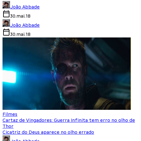
João Abbade
30.mai.18
João Abbade
30.mai.18
Filmes
Cartaz de Vingadores: Guerra Infinita tem erro no olho de
Thor
Cicatriz do Deus aparece no olho errado