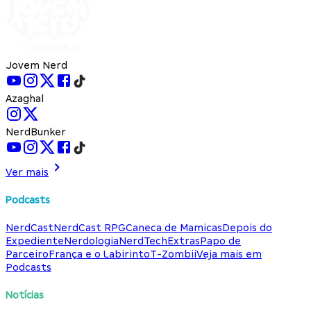
Jovem Nerd
Azaghal
NerdBunker
Ver mais
Podcasts
NerdCast
NerdCast RPG
Caneca de Mamicas
Depois do
Expediente
Nerdologia
NerdTech
Extras
Papo de
Parceiro
França e o Labirinto
T-Zombii
Veja mais em
Podcasts
Notícias