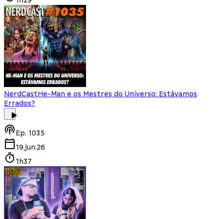
NerdCast
He-Man e os Mestres do Universo: Estávamos
Errados?
Ep.
1035
19.jun.26
1h37