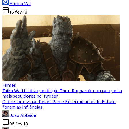
Marina Val
16.fev.18
Filmes
Taika Waititi diz que dirigiu Thor: Ragnarok porque queria
mais seguidores no Twiiter
O diretor diz que Peter Pan e Exterminador do Futuro
foram as inflências
João Abbade
06.fev.18