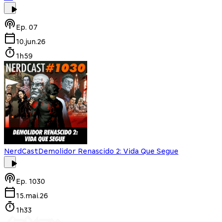
Ep.
07
10.jun.26
1h59
NerdCast
Demolidor Renascido 2: Vida Que Segue
Ep.
1030
15.mai.26
1h33