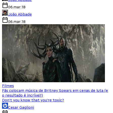
06.mar.18
João Abbade
06.mar.18
Filmes
Fãs colocam música de Britney Spears em cenas de luta (e
o resultado é incrível!)
Don't you know that you're toxic?
Cesar Gaglioni