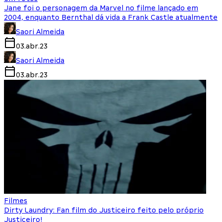
Jane foi o personagem da Marvel no filme lançado em
2004, enquanto Bernthal dá vida a Frank Castle atualmente
Saori Almeida
03.abr.23
Saori Almeida
03.abr.23
Filmes
Dirty Laundry: Fan film do Justiceiro feito pelo próprio
Justiceiro!