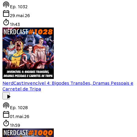
Ep.
1032
29.mai.26
1h43
NerdCast
Invencível 4: Bigodes Transões, Dramas Pessoais e
Carretel de Tripa
Ep.
1028
01.mai.26
1h59