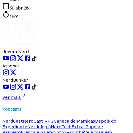
30.abr.26
1h01
Jovem Nerd
Azaghal
NerdBunker
Ver mais
Podcasts
NerdCast
NerdCast RPG
Caneca de Mamicas
Depois do
Expediente
Nerdologia
NerdTech
Extras
Papo de
Parceiro
França e o Labirinto
T-Zombii
Veja mais em