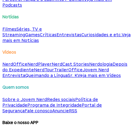
Podcasts
Notícias
Filmes
Séries, TV e
Streaming
Games
Críticas
Entrevistas
Curiosidades e etc.
Veja
mais em Notícias
Vídeos
NerdOffice
NerdPlayer
NerdCast Stories
Nerdologia
Depois
do Expediente
NerdTour
TrailerOffice
Jovem Nerd
Entrevista
Queimando a Língua
Sr. K
Veja mais em Vídeos
Quem somos
Sobre o Jovem Nerd
Redes sociais
Política de
Privacidade
Programa de Integridade
Portal de
Segurança
Fale conosco
Anuncie
RSS
Baixe o nosso APP